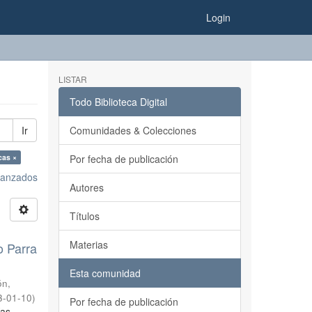
Login
LISTAR
Todo Biblioteca Digital
Ir
Comunidades & Colecciones
cas ×
Por fecha de publicación
avanzados
Autores
Títulos
Materias
o Parra
Esta comunidad
ón,
3-01-10
)
Por fecha de publicación
ías,