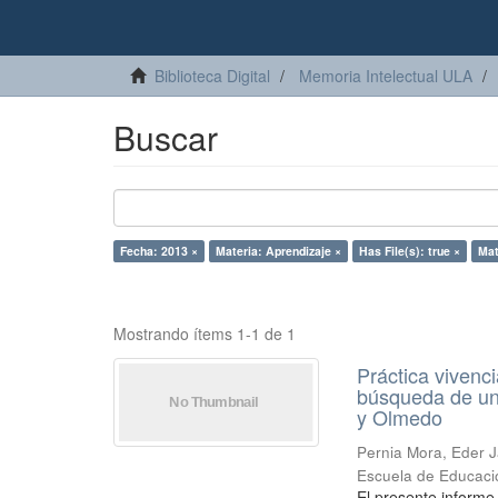
Biblioteca Digital
Memoria Intelectual ULA
Buscar
Fecha: 2013 ×
Materia: Aprendizaje ×
Has File(s): true ×
Mat
Mostrando ítems 1-1 de 1
Práctica vivenci
búsqueda de un 
y Olmedo
Pernia Mora, Eder J
Escuela de Educaci
El presente informe