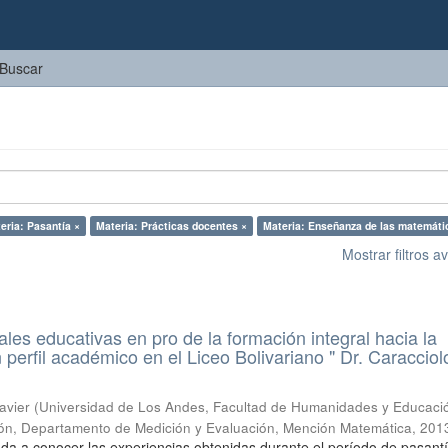
Buscar
eria: Pasantía ×
Materia: Prácticas docentes ×
Materia: Enseñanza de las matemáti
Mostrar filtros 
ales educativas en pro de la formación integral hacia la
perfil académico en el Liceo Bolivariano " Dr. Caracciol
avier
(
Universidad de Los Andes, Facultad de Humanidades y Educaci
ón, Departamento de Medición y Evaluación, Mención Matemática
,
201
 da a conocer las experiencias obtenidas durante el período de pasant