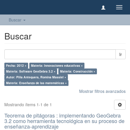
Camb
naveg
Buscar
Buscar
Ir
Fecha: 2012 ×
Materia: Innovaciones educativas ×
Materia: Software GeoGebra 3.2 ×
Materia: Construcción ×
Autor: Piña Antequera, Romina Massiel ×
Materia: Enseñanza de las matemáticas ×
Mostrar filtros avanzados
Mostrando ítems 1-1 de 1
Teorema de pitágoras : implementando GeoGebra
3.2 como herramienta tecnológica en su proceso de
enseñanza-aprendizaje