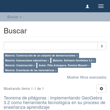
Camb
naveg
Buscar
Buscar
Ir
Materia: Construcción de un conjunto de demostraciones ×
Materia: Innovaciones educativas ×
Materia: Software GeoGebra 3.2 ×
Materia: Construcción ×
Autor: Piña Antequera, Romina Massiel ×
Materia: Enseñanza de las matemáticas ×
Mostrar filtros avanzados
Mostrando ítems 1-1 de 1
Teorema de pitágoras : implementando GeoGebra
3.2 como herramienta tecnológica en su proceso de
enseñanza-aprendizaje