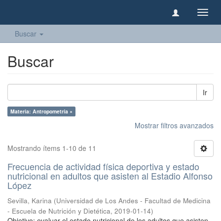
Camb
naveg
Buscar
Buscar
Ir
Materia: Antropometría ×
Mostrar filtros avanzados
Mostrando ítems 1-10 de 11
Frecuencia de actividad física deportiva y estado
nutricional en adultos que asisten al Estadio Alfonso
López
Sevilla, Karina
(
Universidad de Los Andes - Facultad de Medicina
- Escuela de Nutrición y Dietética
,
2019-01-14
)
Objetivo: evaluar el estado nutricional de los adultos que asisten