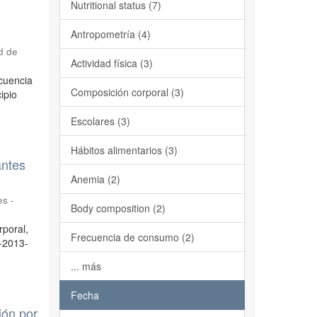
Nutritional status (7)
Antropometría (4)
d de
Actividad física (3)
ecuencia
Composición corporal (3)
ipio
Escolares (3)
Hábitos alimentarios (3)
antes
Anemia (2)
es -
Body composition (2)
rporal,
Frecuencia de consumo (2)
U-2013-
... más
Fecha
ión por