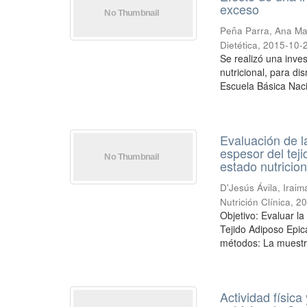
exceso
Peña Parra, Ana Ma
Dietética
,
2015-10-
Se realizó una inves
nutricional, para di
Escuela Básica Nacio
Evaluación de la
espesor del tej
estado nutricion
D'Jesús Ávila, Irai
Nutrición Clínica
,
20
Objetivo: Evaluar la
Tejido Adiposo Epic
métodos: La muestra
Actividad física