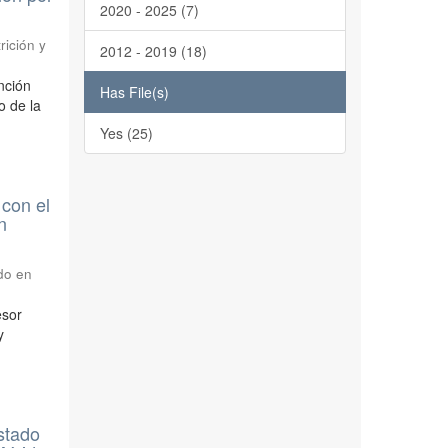
2020 - 2025 (7)
rición y
2012 - 2019 (18)
ención
Has File(s)
o de la
Yes (25)
 con el
n
do en
esor
y
estado