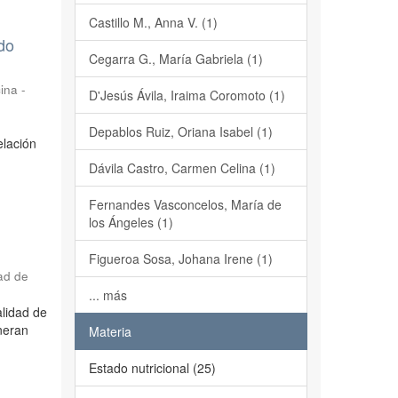
Castillo M., Anna V. (1)
do
Cegarra G., María Gabriela (1)
ina -
D'Jesús Ávila, Iraima Coromoto (1)
Depablos Ruiz, Oriana Isabel (1)
elación
Dávila Castro, Carmen Celina (1)
Fernandes Vasconcelos, María de
los Ángeles (1)
Figueroa Sosa, Johana Irene (1)
ad de
... más
alidad de
neran
Materia
Estado nutricional (25)