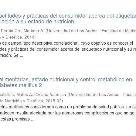
ctitudes y prácticas del consumidor acerca del etiqueta
elación a su estado de nutrición
;
Pernia Ch., Mariana A.
(
Universidad de Los Andes - Facultad de Medic
 y Dietética
,
2014
)
 de campo, tipo descriptiva correlacional, cuyo objetivo es conocer el
des y prácticas del consumidor acerca del etiquetado nutricional y su r
ición. Se ...
alimentarias, estado nutricional y control metabólico en
iabetes mellitus 2
abriela
;
Matos A., Oriana Vanessa
(
Universidad de Los Andes - Facult
e Nutrición y Dietética
,
2015-02
)
etes mellitus es considerada como un problema de salud pública. La c
 padecen resulta afectada por las numerosas complicaciones que se ge
 estas premisas ...