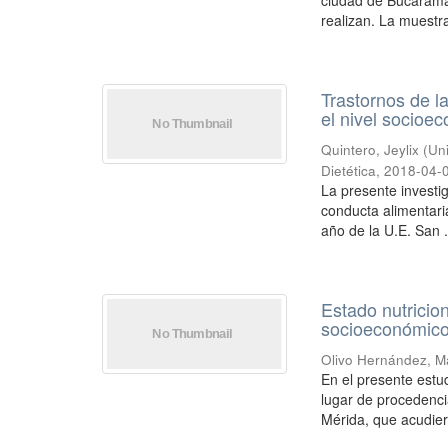
ciudad de Bucaraman
realizan. La muestra
Trastornos de la
el nivel socioe
Quintero, Jeylix
(
Uni
Dietética
,
2018-04-
La presente investig
conducta alimentaria
año de la U.E. San .
Estado nutricio
socioeconómico
Olivo Hernández, M
En el presente estu
lugar de procedenci
Mérida, que acudiero