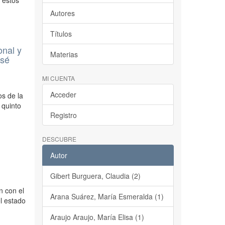
 estos
Autores
Títulos
onal y
Materias
osé
MI CUENTA
Acceder
os de la
 quinto
Registro
DESCUBRE
Autor
Gibert Burguera, Claudia (2)
n con el
Arana Suárez, María Esmeralda (1)
l estado
Araujo Araujo, María Elisa (1)