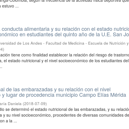
ga-Colombia; según la frecuencia de la actividad física deportiva que
 estuvo ...
 conducta alimentaria y su relación con el estado nutrici
conómico en estudiantes del quinto año de la U.E. San J
versidad de Los Andes - Facultad de Medicina - Escuela de Nutrición y
04
)
ación tiene como finalidad establecer la relación del riesgo de trastorn
, el estado nutricional y el nivel socioeconómico de los estudiantes del
..
nal de las embarazadas y su relación con el nivel
 y lugar de procedencia municipio Campo Elías Mérida
aría Daniela
(
2018-07-09
)
dio se determinó el estado nutricional de las embarazadas, y su relació
a y su nivel socioeconómico, procedentes de diversas comunidades de
n a la ...