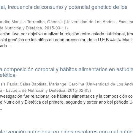
nal, frecuencia de consumo y potencial genético de los
audia
;
Montilla Torrealba, Génesis
(
Universidad de Los Andes - Faculta
e Nutrición y Dietética
,
2015-03-11
)
ación tuvo por objetivo analizar la relación entre estado nutricional, fr
ial genético de los niños en edad preescolar, de la U.E.B.«Jají» Munic
ado ...
la composición corporal y hábitos alimentarios en estudi
ietética
sis Paola
;
Salas Baptista, Mariangel Carolina
(
Universidad de Los And
 - Escuela de Nutrición y Dietética
,
2015-02-03
)
investigación fue relacionar los hábitos alimentarios y la composición co
de Nutrición y Dietética del primero, segundo y tercer año del periodo 
..
ntervención nutricional en niños escolares con mal nutric