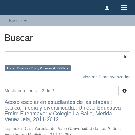
Camb
naveg
Buscar
Buscar
Ir
Autor: Espinoza Díaz, Veruska del Valle ×
Mostrar filtros avanzados
Mostrando ítems 1-2 de 2
Acoso escolar en estudiantes de las etapas :
básica, media y diversificada., Unidad Educativa
Emiro Fuenmayor y Colegio La Salle, Mérida,
Venezuela, 2011-2012
Espinoza Díaz, Veruska del Valle
(
Universidad de Los Andes,
Facultad de Medicina
,
2012-11-05
)