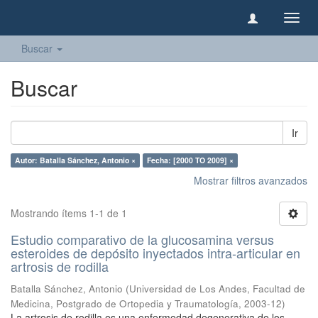
Camb
naveg
Buscar
Buscar
Ir
Autor: Batalla Sánchez, Antonio ×
Fecha: [2000 TO 2009] ×
Mostrar filtros avanzados
Mostrando ítems 1-1 de 1
Estudio comparativo de la glucosamina versus
esteroides de depósito inyectados intra-articular en
artrosis de rodilla
Batalla Sánchez, Antonio
(
Universidad de Los Andes, Facultad de
Medicina, Postgrado de Ortopedia y Traumatología
,
2003-12
)
La artrosis de rodilla es una enfermedad degenerativa de los