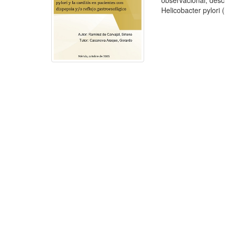
observacional, descr
Helicobacter pylori (H