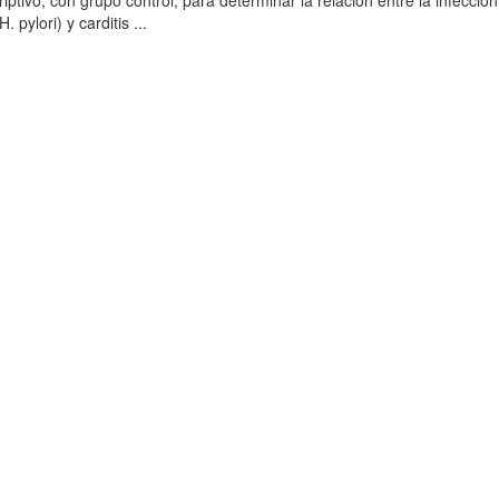
iptivo, con grupo control, para determinar la relación entre la infección
. pylori) y carditis ...