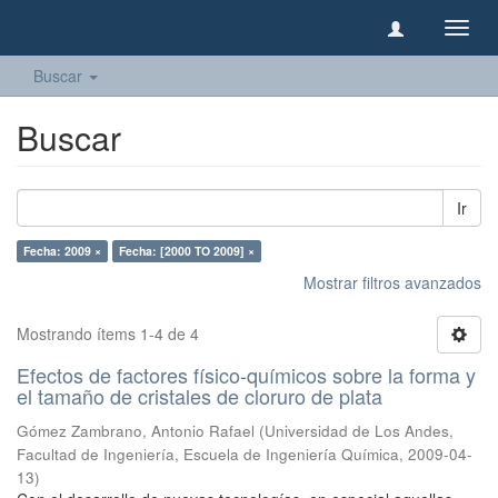
Camb
naveg
Buscar
Buscar
Ir
Fecha: 2009 ×
Fecha: [2000 TO 2009] ×
Mostrar filtros avanzados
Mostrando ítems 1-4 de 4
Efectos de factores físico-químicos sobre la forma y
el tamaño de cristales de cloruro de plata
Gómez Zambrano, Antonio Rafael
(
Universidad de Los Andes,
Facultad de Ingeniería, Escuela de Ingeniería Química
,
2009-04-
13
)