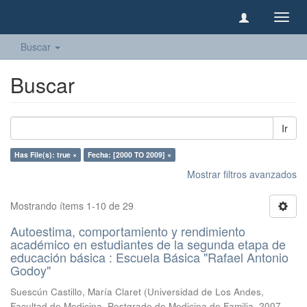
Camb
naveg
Buscar
Buscar
Ir
Has File(s): true ×
Fecha: [2000 TO 2009] ×
Mostrar filtros avanzados
Mostrando ítems 1-10 de 29
Autoestima, comportamiento y rendimiento
académico en estudiantes de la segunda etapa de
educación básica : Escuela Básica "Rafael Antonio
Godoy"
Suescún Castillo, María Claret
(
Universidad de Los Andes,
Facultad de Medicina, Postgrado de Medicina de Familia
,
2007-