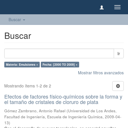
Camb
naveg
Buscar
Buscar
Ir
Materia: Emulsiones ×
Fecha: [2000 TO 2009] ×
Mostrar filtros avanzados
Mostrando ítems 1-2 de 2
Efectos de factores físico-químicos sobre la forma y
el tamaño de cristales de cloruro de plata
Gómez Zambrano, Antonio Rafael
(
Universidad de Los Andes,
Facultad de Ingeniería, Escuela de Ingeniería Química
,
2009-04-
13
)