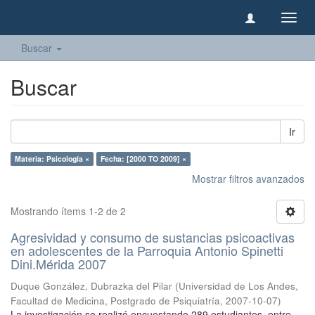
Camb
naveg
Buscar
Buscar
Ir
Materia: Psicología ×
Fecha: [2000 TO 2009] ×
Mostrar filtros avanzados
Mostrando ítems 1-2 de 2
Agresividad y consumo de sustancias psicoactivas
en adolescentes de la Parroquia Antonio Spinetti
Dini.Mérida 2007
Duque González, Dubrazka del Pilar
(
Universidad de Los Andes,
Facultad de Medicina, Postgrado de Psiquiatría
,
2007-10-07
)
La investigación se realizó encuestando 289 estudiantes, entre