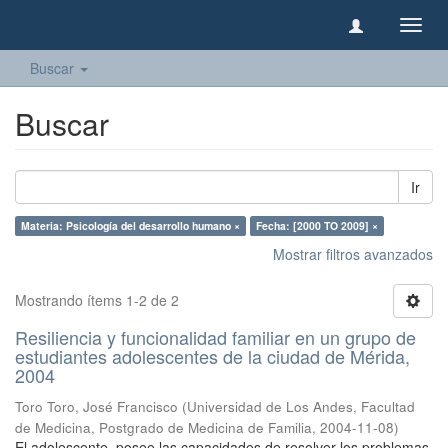
Camb
naveg
Buscar
Buscar
Ir
Materia: Psicología del desarrollo humano ×
Fecha: [2000 TO 2009] ×
Mostrar filtros avanzados
Mostrando ítems 1-2 de 2
Resiliencia y funcionalidad familiar en un grupo de
estudiantes adolescentes de la ciudad de Mérida,
2004
Toro Toro, José Francisco
(
Universidad de Los Andes, Facultad
de Medicina, Postgrado de Medicina de Familia
,
2004-11-08
)
El adolescente, posee las capacidades de resolver los problemas