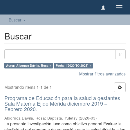
Camb
naveg
Buscar
Buscar
Ir
Autor: Albornoz Dávila, Rosa ×
Fecha: [2020 TO 2025] ×
Mostrar filtros avanzados
Mostrando ítems 1-1 de 1
Programa de Educación para la salud a gestantes
Sala Materna Ejido Mérida diciembre 2019 –
Febrero 2020.
Albornoz Dávila, Rosa
;
Baptista, Yuletsy
(
2020-03
)
La presente investigación tuvo como objetivo general Evaluar la
efectividad del programa de educación para la salud dirigido a las