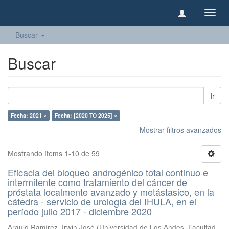
Camb
naveg
Buscar
Buscar
Ir
Fecha: 2021 ×
Fecha: [2020 TO 2025] ×
Mostrar filtros avanzados
Mostrando ítems 1-10 de 59
Eficacia del bloqueo androgénico total continuo e
intermitente como tratamiento del cáncer de
próstata localmente avanzado y metástasico, en la
cátedra - servicio de urología del IHULA, en el
período julio 2017 - diciembre 2020
Araujo Ramírez, Irwin José
(
Universidad de Los Andes, Facultad