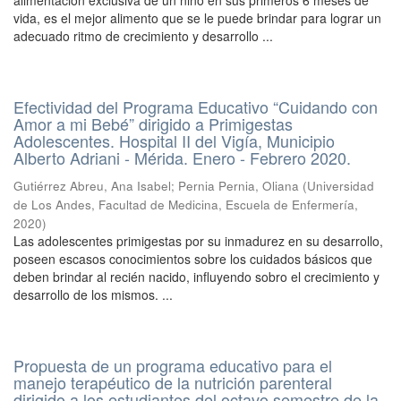
alimentación exclusiva de un niño en sus primeros 6 meses de
vida, es el mejor alimento que se le puede brindar para lograr un
adecuado ritmo de crecimiento y desarrollo ...
Efectividad del Programa Educativo “Cuidando con
Amor a mi Bebé” dirigido a Primigestas
Adolescentes. Hospital II del Vigía, Municipio
Alberto Adriani - Mérida. Enero - Febrero 2020.
Gutiérrez Abreu, Ana Isabel
;
Pernia Pernia, Oliana
(
Universidad
de Los Andes, Facultad de Medicina, Escuela de Enfermería
,
2020
)
Las adolescentes primigestas por su inmadurez en su desarrollo,
poseen escasos conocimientos sobre los cuidados básicos que
deben brindar al recién nacido, influyendo sobro el crecimiento y
desarrollo de los mismos. ...
Propuesta de un programa educativo para el
manejo terapéutico de la nutrición parenteral
dirigido a los estudiantes del octavo semestre de la