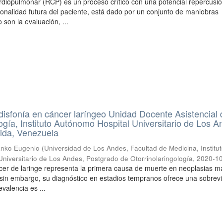
diopulmonar (RCP) es un proceso crítico con una potencial repercusi
ncionalidad futura del paciente, está dado por un conjunto de maniobras
son la evaluación, ...
disfonía en cáncer laríngeo Unidad Docente Asistencial 
logía, Instituto Autónomo Hospital Universitario de Los A
ida, Venezuela
ranko Eugenio
(
Universidad de Los Andes, Facultad de Medicina, Institu
niversitario de Los Andes, Postgrado de Otorrinolaringología
,
2020-1
ncer de laringe representa la primera causa de muerte en neoplasias m
 sin embargo, su diagnóstico en estadios tempranos ofrece una sobrev
valencia es ...