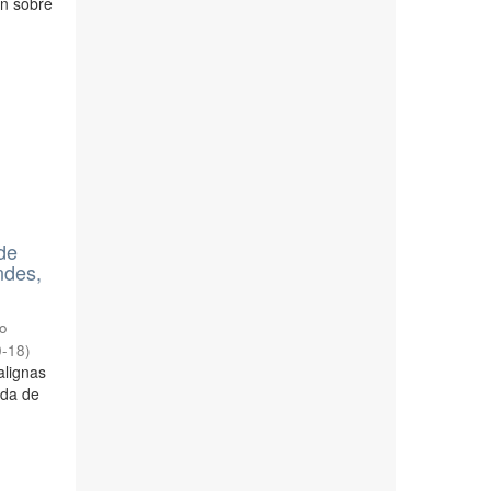
ón sobre
de
ndes,
to
0-18
)
alignas
ida de