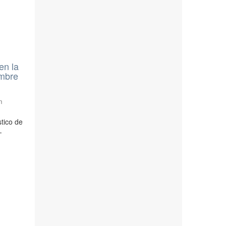
en la
embre
n
stico de
-