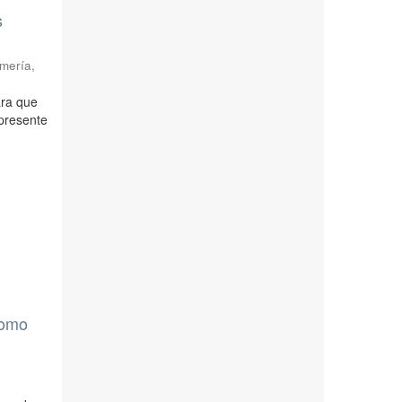
s
rmería
,
ara que
 presente
nomo