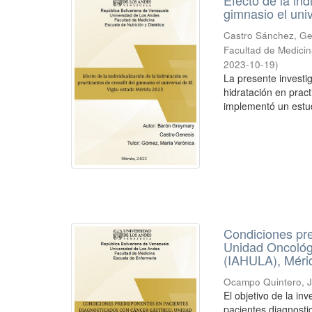
gimnasio el uni
Castro Sánchez, Ge
Facultad de Medicin
2023-10-19
)
La presente investig
hidratación en pract
implementó un estud
Condiciones pre
Unidad Oncológi
(IAHULA), Méri
Ocampo Quintero, J
El objetivo de la in
pacientes diagnosti