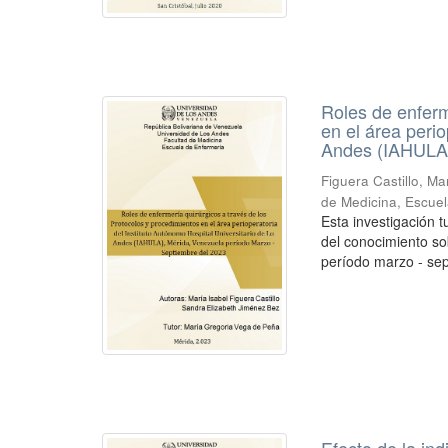
Roles de enferm
en el área perio
Andes (IAHULA)
Figuera Castillo, Ma
de Medicina, Escue
Esta investigación t
del conocimiento so
período marzo - sep
Efecto de la ind