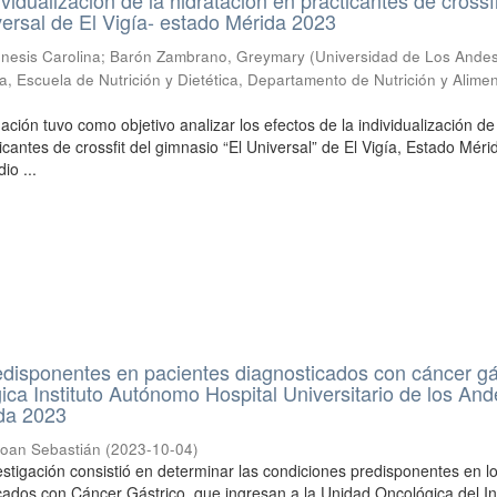
versal de El Vigía- estado Mérida 2023
nesis Carolina
;
Barón Zambrano, Greymary
(
Universidad de Los Andes
a, Escuela de Nutrición y Dietética, Departamento de Nutrición y Alime
ación tuvo como objetivo analizar los efectos de la individualización de
icantes de crossfit del gimnasio “El Universal” de El Vigía, Estado Méri
io ...
disponentes en pacientes diagnosticados con cáncer gá
ca Instituto Autónomo Hospital Universitario de los And
da 2023
oan Sebastián
(
2023-10-04
)
vestigación consistió en determinar las condiciones predisponentes en l
cados con Cáncer Gástrico, que ingresan a la Unidad Oncológica del Ins