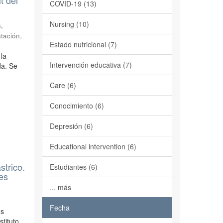
COVID-19 (13)
Nursing (10)
,
ntación
,
Estado nutricional (7)
 la
Intervención educativa (7)
da. Se
Care (6)
Conocimiento (6)
Depresión (6)
Educational intervention (6)
strico.
Estudiantes (6)
es
... más
Fecha
os
tituto