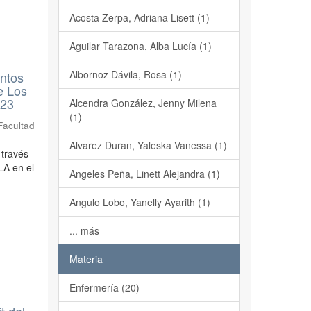
Acosta Zerpa, Adriana Lisett (1)
Aguilar Tarazona, Alba Lucía (1)
Albornoz Dávila, Rosa (1)
entos
de Los
023
Alcendra González, Jenny Milena
(1)
Facultad
Alvarez Duran, Yaleska Vanessa (1)
 través
LA en el
Angeles Peña, Linett Alejandra (1)
Angulo Lobo, Yanelly Ayarith (1)
... más
Materia
Enfermería (20)
t del