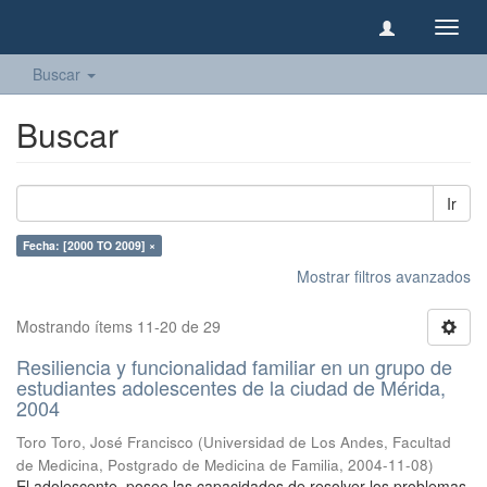
Camb
naveg
Buscar
Buscar
Ir
Fecha: [2000 TO 2009] ×
Mostrar filtros avanzados
Mostrando ítems 11-20 de 29
Resiliencia y funcionalidad familiar en un grupo de
estudiantes adolescentes de la ciudad de Mérida,
2004
Toro Toro, José Francisco
(
Universidad de Los Andes, Facultad
de Medicina, Postgrado de Medicina de Familia
,
2004-11-08
)
El adolescente, posee las capacidades de resolver los problemas