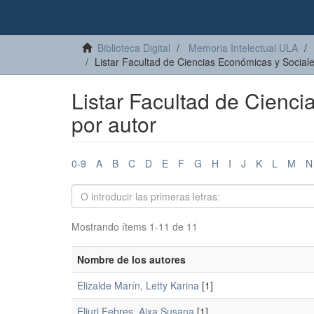
Biblioteca Digital
Memoria Intelectual ULA
Listar Facultad de Ciencias Económicas y Social
Listar Facultad de Cienc
por autor
0-9
A
B
C
D
E
F
G
H
I
J
K
L
M
N
Mostrando ítems 1-11 de 11
Nombre de los autores
Elizalde Marín, Letty Karina
[1]
Eljuri Febres, Aixa Susana
[1]