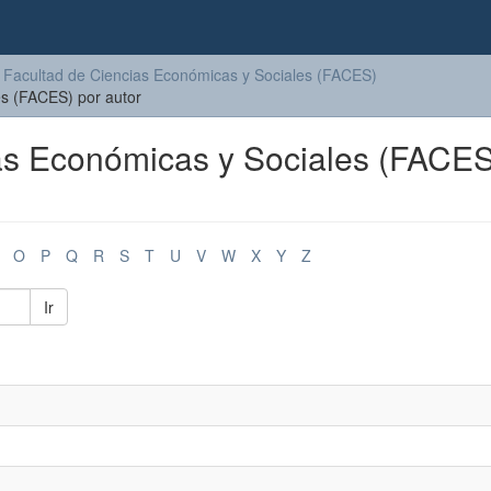
Facultad de Ciencias Económicas y Sociales (FACES)
es (FACES) por autor
ias Económicas y Sociales (FACES
O
P
Q
R
S
T
U
V
W
X
Y
Z
Ir