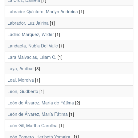
La Cruz, Daniela
[1]
Labrador Quintero, Marlyn Andreina
[1]
Labrador, Luz Jairina
[1]
Ladino Márquez, Wilder
[1]
Landaeta, Nubia Del Valle
[1]
Lara Malvacias, Liliam C.
[1]
Laya, Amilcar
[3]
Leal, Morelva
[1]
Leon, Gudberto
[1]
León de Álvarez, María de Fátima
[2]
León de Álvarez, María Fátima
[1]
León Gil, Martha Carolina
[1]
León Pomero, Heribeth Yomaira .
[1]