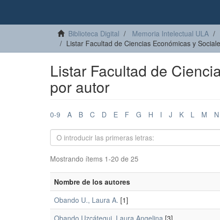
Biblioteca Digital
Memoria Intelectual ULA
Listar Facultad de Ciencias Económicas y Social
Listar Facultad de Cienc
por autor
0-9
A
B
C
D
E
F
G
H
I
J
K
L
M
N
Mostrando ítems 1-20 de 25
Nombre de los autores
Obando U., Laura A.
[1]
Obando Uzcátegui, Laura Angelina
[3]