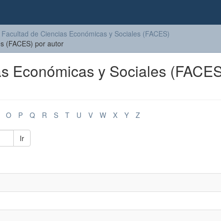
Facultad de Ciencias Económicas y Sociales (FACES)
es (FACES) por autor
ias Económicas y Sociales (FACES
O
P
Q
R
S
T
U
V
W
X
Y
Z
Ir