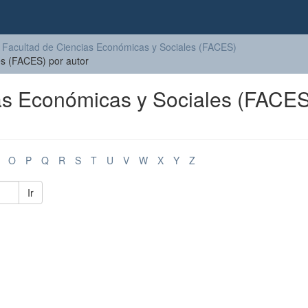
Facultad de Ciencias Económicas y Sociales (FACES)
es (FACES) por autor
ias Económicas y Sociales (FACES
O
P
Q
R
S
T
U
V
W
X
Y
Z
Ir