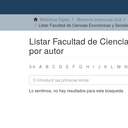
Biblioteca Digital
Memoria Intelectual ULA
Listar Facultad de Ciencias Económicas y Social
Listar Facultad de Cienc
por autor
0-9
A
B
C
D
E
F
G
H
I
J
K
L
M
N
Lo sentimos, no hay resultados para esta búsqueda.