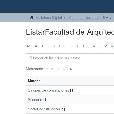
Biblioteca Digital
Memoria Intelectual ULA
ListarFacultad de Arquit
0-9
A
B
C
D
E
F
G
H
I
J
K
L
M
N
Mostrando ítems 1-20 de 34
Materia
Salones de convenciones
[1]
Scenario
[1]
Sector construcción
[1]