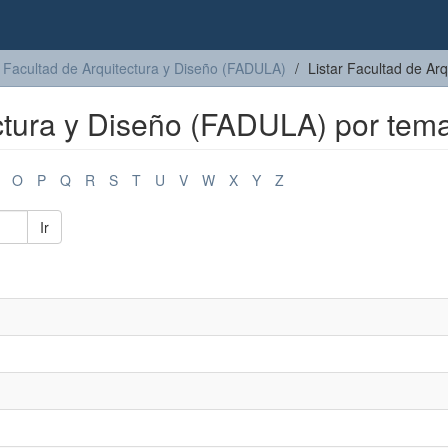
Facultad de Arquitectura y Diseño (FADULA)
Listar Facultad de Ar
ectura y Diseño (FADULA) por tem
O
P
Q
R
S
T
U
V
W
X
Y
Z
Ir