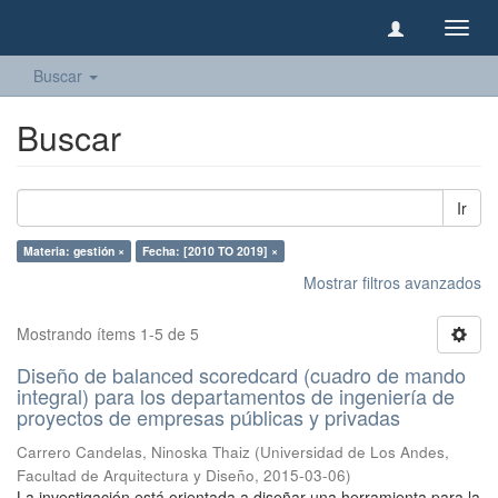
Camb
naveg
Buscar
Buscar
Ir
Materia: gestión ×
Fecha: [2010 TO 2019] ×
Mostrar filtros avanzados
Mostrando ítems 1-5 de 5
Diseño de balanced scoredcard (cuadro de mando
integral) para los departamentos de ingeniería de
proyectos de empresas públicas y privadas
Carrero Candelas, Ninoska Thaiz
(
Universidad de Los Andes,
Facultad de Arquitectura y Diseño
,
2015-03-06
)
La investigación está orientada a diseñar una herramienta para la