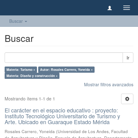
Camb
naveg
Buscar
Buscar
Ir
Materia: Turismo ×
Autor: Rosales Carrero, Yoneida ×
Materia: Diseño y construcción ×
Mostrar filtros avanzados
Mostrando ítems 1-1 de 1
El carácter en el espacio educativo : proyecto:
Instituto Tecnológico Universitario de Turismo y
Arte. Ubicado en Guaraque Estado Mérida
Rosales Carrero, Yoneida
(
Universidad de Los Andes, Facultad
de Arquitectura y Diseño, Escuela de Arquitectura, Departamento