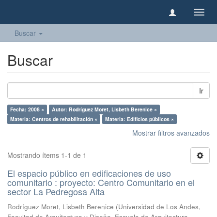
Camb
naveg
Buscar
Buscar
Ir
Fecha: 2008 ×
Autor: Rodríguez Moret, Lisbeth Berenice ×
Materia: Centros de rehabilitación ×
Materia: Edificios públicos ×
Mostrar filtros avanzados
Mostrando ítems 1-1 de 1
El espacio público en edificaciones de uso
comunitario : proyecto: Centro Comunitario en el
sector La Pedregosa Alta
Rodríguez Moret, Lisbeth Berenice
(
Universidad de Los Andes,
Facultad de Arquitectura y Diseño, Escuela de Arquitectura,