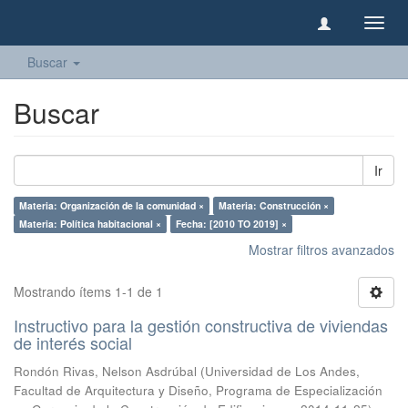
Camb
naveg
Buscar
Buscar
Ir
Materia: Organización de la comunidad ×
Materia: Construcción ×
Materia: Política habitacional ×
Fecha: [2010 TO 2019] ×
Mostrar filtros avanzados
Mostrando ítems 1-1 de 1
Instructivo para la gestión constructiva de viviendas
de interés social
Rondón Rivas, Nelson Asdrúbal
(
Universidad de Los Andes,
Facultad de Arquitectura y Diseño, Programa de Especialización