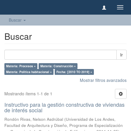
Camb
naveg
Buscar
Buscar
Ir
Materia: Procesos ×
Materia: Construcción ×
Materia: Política habitacional ×
Fecha: [2010 TO 2019] ×
Mostrar filtros avanzados
Mostrando ítems 1-1 de 1
Instructivo para la gestión constructiva de viviendas
de interés social
Rondón Rivas, Nelson Asdrúbal
(
Universidad de Los Andes,
Facultad de Arquitectura y Diseño, Programa de Especialización