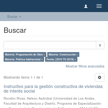
Camb
naveg
Buscar
Buscar
Ir
Materia: Programación de Obra ×
Materia: Construcción ×
Materia: Política habitacional ×
Fecha: [2010 TO 2019] ×
Mostrar filtros avanzados
Mostrando ítems 1-1 de 1
Instructivo para la gestión constructiva de viviendas
de interés social
Rondón Rivas, Nelson Asdrúbal
(
Universidad de Los Andes,
Facultad de Arquitectura y Diseño, Programa de Especialización