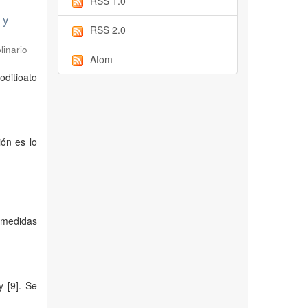
RSS 1.0
 y
RSS 2.0
linario
Atom
oditioato
ión es lo
n medidas
 [9]. Se