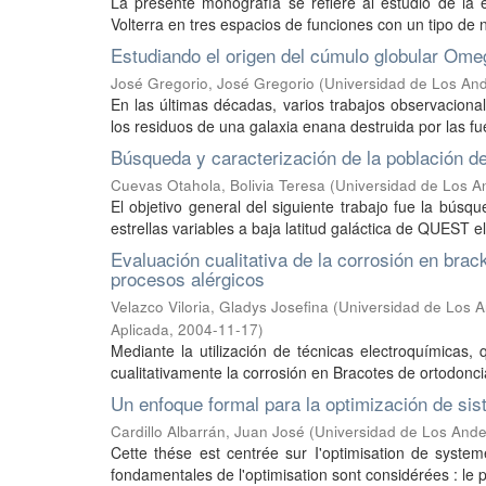
La presente monografía se refiere al estudio de la 
Volterra en tres espacios de funciones con un tipo de
Estudiando el origen del cúmulo globular Ome
José Gregorio, José Gregorio
(
Universidad de Los And
En las últimas décadas, varios trabajos observacion
los residuos de una galaxia enana destruida por las fu
Búsqueda y caracterización de la población de
Cuevas Otahola, Bolivia Teresa
(
Universidad de Los A
El objetivo general del siguiente trabajo fue la búsq
estrellas variables a baja latitud galáctica de QUEST el
Evaluación cualitativa de la corrosión en brac
procesos alérgicos
Velazco Viloria, Gladys Josefina
(
Universidad de Los A
Aplicada
,
2004-11-17
)
Mediante la utilización de técnicas electroquímicas, 
cualitativamente la corrosión en Bracotes de ortodonci
Un enfoque formal para la optimización de si
Cardillo Albarrán, Juan José
(
Universidad de Los Andes
Cette thése est centrée sur I'optimisation de syst
fondamentales de l'optimisation sont considérées : le 