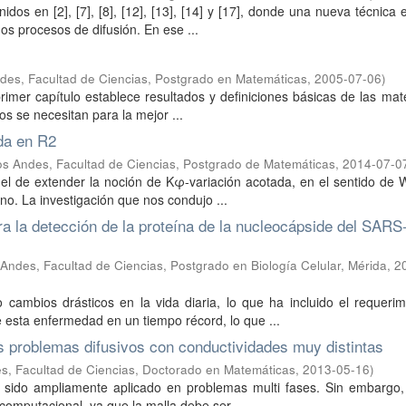
idos en [2], [7], [8], [12], [13], [14] y [17], donde una nueva técnica
os procesos de difusión. En ese ...
des, Facultad de Ciencias, Postgrado en Matemáticas
,
2005-07-06
)
primer capítulo establece resultados y definiciones básicas de las ma
os se necesitan para la mejor ...
da en R2
os Andes, Facultad de Ciencias, Postgrado de Matemáticas
,
2014-07-0
s el de extender la noción de Kφ-variación acotada, en el sentido de 
no. La investigación que nos condujo ...
a la detección de la proteína de la nucleocápside del SAR
Andes, Facultad de Ciencias, Postgrado en Biología Celular, Mérida
,
2
ambios drásticos en la vida diaria, lo que ha incluido el requerim
 esta enfermedad en un tiempo récord, lo que ...
s problemas difusivos con conductividades muy distintas
s, Facultad de Ciencias, Doctorado en Matemáticas
,
2013-05-16
)
a sido ampliamente aplicado en problemas multi fases. Sin embargo,
computacional, ya que la malla debe ser ...