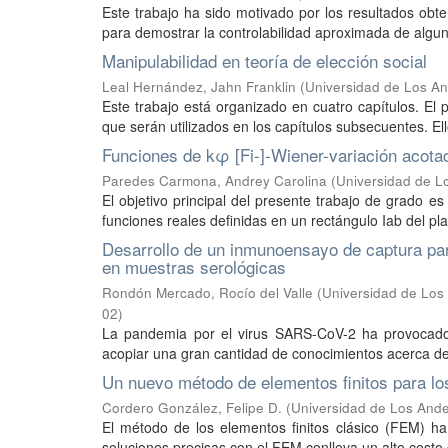
Este trabajo ha sido motivado por los resultados obten
para demostrar la controlabilidad aproximada de algun
Manipulabilidad en teoría de elección social
Leal Hernández, Jahn Franklin
(
Universidad de Los An
Este trabajo está organizado en cuatro capítulos. El 
que serán utilizados en los capítulos subsecuentes. Ell
Funciones de kφ [Fi-]-Wiener-variación acota
Paredes Carmona, Andrey Carolina
(
Universidad de L
El objetivo principal del presente trabajo de grado e
funciones reales definidas en un rectángulo Iab del pla
Desarrollo de un inmunoensayo de captura par
en muestras serológicas
Rondón Mercado, Rocío del Valle
(
Universidad de Los 
02
)
La pandemia por el virus SARS-CoV-2 ha provocado c
acopiar una gran cantidad de conocimientos acerca de
Un nuevo método de elementos finitos para lo
Cordero González, Felipe D.
(
Universidad de Los Ande
El método de los elementos finitos clásico (FEM) h
soluciones precisas con el FEM conlleva un alto costo 