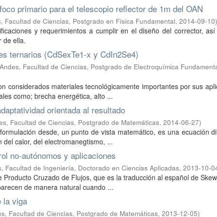
foco primario para el telescopio reflector de 1m del OAN
, Facultad de Ciencias, Postgrado en Física Fundamental
,
2014-09-10
icaciones y requerimientos a cumplir en el diseño del corrector, as
 de ella.
es ternarios (CdSexTe1-x y CdIn2Se4)
Andes, Facultad de Ciencias, Postgrado de Electroquímica Fundamenta
on considerados materiales tecnológicamente importantes por sus apl
ales como; brecha energética, alto ...
adaptatividad orientada al resultado
es, Facultad de Ciencias, Postgrado de Matemáticas
,
2014-06-27
)
formulación desde, un punto de vista matemático, es una ecuación di
 del calor, del electromanegtismo, ...
trol no-autónomos y aplicaciones
, Facultad de Ingeniería, Doctorado en Ciencias Aplicadas
,
2013-10-0
 de Producto Cruzado de Flujos, que es la traducción al español de Ske
parecen de manera natural cuando ...
 la viga
es, Facultad de Ciencias, Postgrado de Matemáticas
,
2013-12-05
)