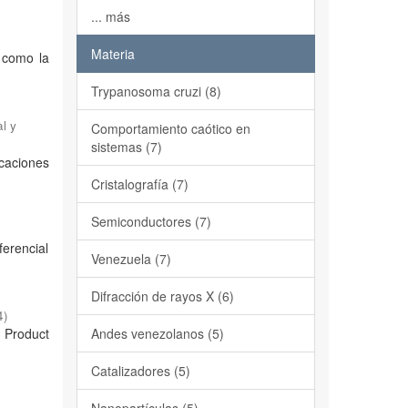
... más
)
Materia
í como la
Trypanosoma cruzi (8)
l y
Comportamiento caótico en
sistemas (7)
icaciones
Cristalografía (7)
Semiconductores (7)
ferencial
Venezuela (7)
Difracción de rayos X (6)
4
)
w Product
Andes venezolanos (5)
Catalizadores (5)