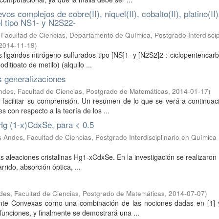
s complejos de cobre(II), niquel(II), cobalto(II), platino(II)
el tipo NS1- y N2S22-
Facultad de Ciencias, Departamento de Química, Postgrado Interdiscip
2014-11-19
)
los ligandos nitrógeno-sulfurados tipo [NS]1- y [N2S2]2-: ciclopentencarb
ditioato de metilo) (alquilo ...
s generalizaciones
ndes, Facultad de Ciencias, Postgrado de Matemáticas
,
2014-01-17
)
a facilitar su comprensión. Un resumen de lo que se verá a continuac
s con respecto a la teoría de los ...
 Hg (1-x)CdxSe, para < 0.5
 Andes, Facultad de Ciencias, Postgrado Interdisciplinario en Química
as aleaciones cristalinas Hg1-xCdxSe. En la investigación se realizaro
rido, absorción óptica, ...
des, Facultad de Ciencias, Postgrado de Matemáticas
,
2014-07-07
)
ente Convexas corno una combinación de las nociones dadas en [1] y
funciones, y finalmente se demostrará una ...