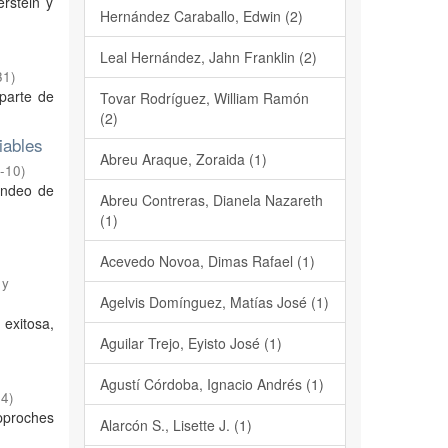
rstein y
Hernández Caraballo, Edwin (2)
Leal Hernández, Jahn Franklin (2)
31
)
parte de
Tovar Rodríguez, William Ramón
(2)
iables
Abreu Araque, Zoraida (1)
-10
)
sondeo de
Abreu Contreras, Dianela Nazareth
(1)
Acevedo Novoa, Dimas Rafael (1)
 y
Agelvis Domínguez, Matías José (1)
 exitosa,
Aguilar Trejo, Eyisto José (1)
Agustí Córdoba, Ignacio Andrés (1)
04
)
pproches
Alarcón S., Lisette J. (1)