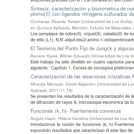
Síntesis, caracterización y biomimetica de nuevo
plomo(II) con ligandos nitrógeno-sulfurados d
Contreras, Ricardo Rafael
(
Universidad de Los Andes, 
en Química Aplicada, Mención: Estudio de Materiales
,
Los complejos de cobre(II), níquel(II), cobalto(II) de 
de etilo (L1); N,N'-alquil-bis(2-amino-1-ciclopentencarbo
El Teorema del Punto Fijo de Jungck y alguna
Barrera Yayes, Wilmer Eduardo
(
Universidad de Los A
Este trabajo ha sido dividido en cuatro capítulos par
siguiente : Capítulo 1. Consta de conceptos preliminare
Caracterización de las aleaciones cristalinas
Miranda Mercado, David Alejandro
(
Universidad de Los
Aplicada
,
2011-11-14
)
Se presentan los resultados de la caracterización de l
de difracción de rayos X, microscopia electrónica de bar
Funciones (k, h)- Fuertemente convexas
Angulo Uspin, Hiliana Carolina
(
Universidad de Los An
Introducimos la noción de funciones (k, h)-Fuertem
expondrán resultados que caracterizan él este tipo de 