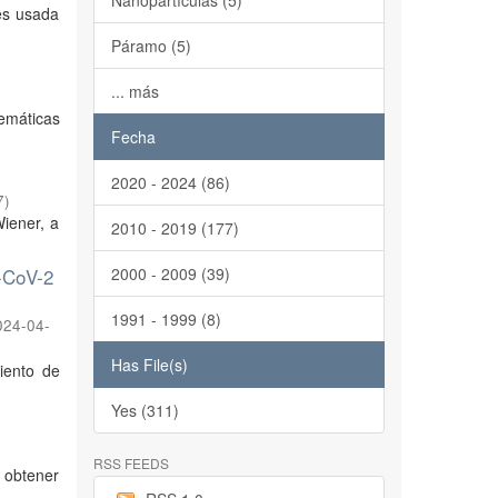
Nanopartículas (5)
 es usada
Páramo (5)
... más
temáticas
Fecha
2020 - 2024 (86)
7
)
Wiener, a
2010 - 2019 (177)
S-CoV-2
2000 - 2009 (39)
1991 - 1999 (8)
024-04-
Has File(s)
iento de
Yes (311)
RSS FEEDS
 obtener