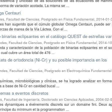
existencia y unicidad de las soluciones de las ecuaciones de Hamme
 norma de variación acotada. La misma se ...
ga Centauri
es, Facultad de Ciencias, Postgrado en Física Fundamental
,
2014-01-
ales han sugerido que el cúmulo globular Omega Centauri, puede ser 
erzas de marea de la Vía Láctea. Con el ...
 binarias eclipsantes en el catálogo QUEST de estrellas var
ndes, Facultad de Ciencias, Postgrado en Física Fundamental
,
2014-10
ueda y caracterización de la población de binarias eclipsantes en el 
 cual cubre un área total de 476 ...
kets de ortodoncia (Ni-Cr) y su posible importancia en los
ndes, Facultad de Ciencias, Postgrado en Electroquímica Fundamental
químicas, microbiológicas y clínicas, se ha logrado analizar en forma
a a base de Ni-Cr en cavidad bucal ...
stemas a eventos discretos
, Facultad de Ingeniería, Doctorado en Ciencias Aplicadas
,
2004-02-
emes dynamiques a événements discrets sur un domaine fini. Deux a
príncipe du mínimum et la programmation ...