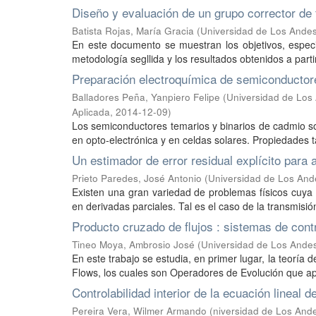
Diseño y evaluación de un grupo corrector de 
Batista Rojas, María Gracia
(
Universidad de Los Andes
En este documento se muestran los objetivos, especif
metodología segllida y los resultados obtenidos a partir
Preparación electroquímica de semiconductor
Balladores Peña, Yanpiero Felipe
(
Universidad de Los 
Aplicada
,
2014-12-09
)
Los semiconductores temarios y binarios de cadmio s
en opto-electrónica y en celdas solares. Propiedades t
Un estimador de error residual explícito para 
Prieto Paredes, José Antonio
(
Universidad de Los And
Existen una gran variedad de problemas físicos cuya 
en derivadas parciales. Tal es el caso de la transmisión
Producto cruzado de flujos : sistemas de con
Tineo Moya, Ambrosio José
(
Universidad de Los Andes
En este trabajo se estudia, en primer lugar, la teoría
Flows, los cuales son Operadores de Evolución que a
Controlabilidad interior de la ecuación lineal de
Pereira Vera, Wilmer Armando
(
niversidad de Los And