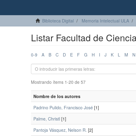
Biblioteca Digital
Memoria Intelectual ULA
Listar Facultad de Cienci
0-9
A
B
C
D
E
F
G
H
I
J
K
L
M
N
Mostrando ítems 1-20 de 57
Nombre de los autores
Padrino Pulido, Francisco José
[1]
Palme, Christl
[1]
Pantoja Vásquez, Nelson R.
[2]