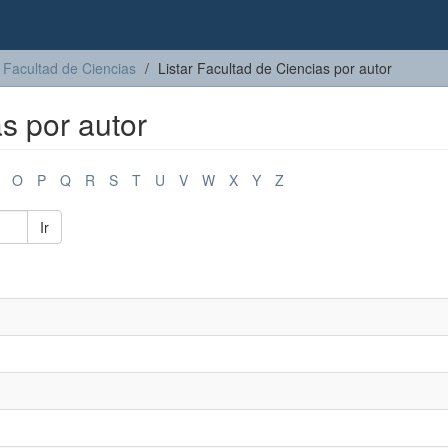
Facultad de Ciencias
Listar Facultad de Ciencias por autor
as por autor
O
P
Q
R
S
T
U
V
W
X
Y
Z
Ir