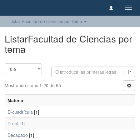
Camb
naveg
Listar Facultad de Ciencias por tema
ListarFacultad de Ciencias por
tema
Ir
Mostrando ítems 1-20 de 55
Materia
D-cuadrícula
[1]
D-net
[1]
Decapado
[1]