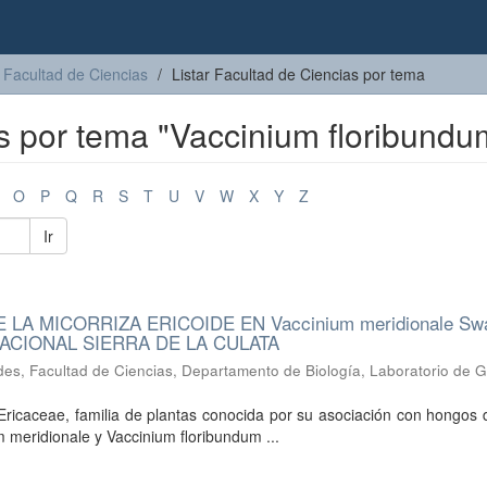
Facultad de Ciencias
Listar Facultad de Ciencias por tema
as por tema "Vaccinium floribundu
O
P
Q
R
S
T
U
V
W
X
Y
Z
Ir
 MICORRIZA ERICOIDE EN Vaccinium meridionale Swa
 NACIONAL SIERRA DE LA CULATA
es, Facultad de Ciencias, Departamento de Biología, Laboratorio de G
ricaceae, familia de plantas conocida por su asociación con hongos 
m meridionale y Vaccinium floribundum ...