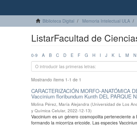
Biblioteca Digital
Memoria Intelectual ULA
ListarFacultad de Cienci
0-9
A
B
C
D
E
F
G
H
I
J
K
L
M
N
Mostrando ítems 1-1 de 1
CARACTERIZACIÓN MORFO-ANATÓMICA DE LA
Vaccinium floribundum Kunth DEL PARQUE
Molina Pérez, María Alejandra
(
Universidad de Los And
y Química Celular
,
2022-12-13
)
Vaccinium es un género cosmopolita perteneciente a E
formando la micorriza ericoide. Las especies Vacciniu