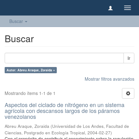
Camb
naveg
Buscar
Buscar
Ir
Autor: Abreu Araque, Zoraida ×
Mostrar filtros avanzados
Mostrando ítems 1-1 de 1
Aspectos del ciclado de nitrógeno en un sistema
agrícola con descansos largos de los páramos
venezolanos
Abreu Araque, Zoraida
(
Universidad de Los Andes, Facultad de
Ciencias, Postgrado en Ecología Tropical
,
2004-02-27
)
Con el propósito de contribuir al conocimiento sobre la regulación