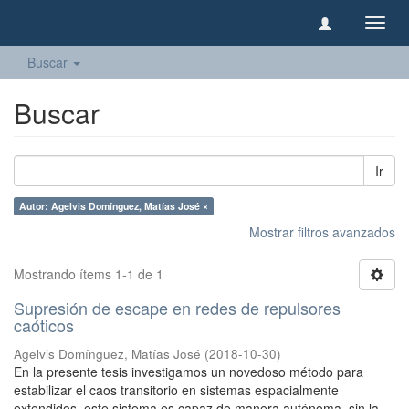
Camb
naveg
Buscar
Buscar
Ir
Autor: Agelvis Domínguez, Matías José ×
Mostrar filtros avanzados
Mostrando ítems 1-1 de 1
Supresión de escape en redes de repulsores
caóticos
Agelvis Domínguez, Matías José
(
2018-10-30
)
En la presente tesis investigamos un novedoso método para
estabilizar el caos transitorio en sistemas espacialmente
extendidos, este sistema es capaz de manera autónoma, sin la