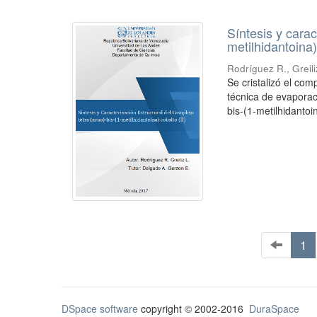
Síntesis y carac
metilhidantoina)
Rodríguez R., Greili
Se cristalizó el com
técnica de evaporaci
bis-(1-metilhidantoin
1
DSpace software
copyright © 2002-2016
DuraSpace