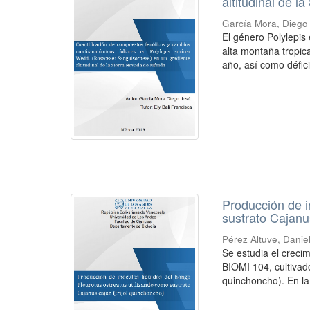
altitudinal de 
García Mora, Diego
El género Polylepi
alta montaña tropic
año, así como déficit
Producción de i
sustrato Cajanus
Pérez Altuve, Danie
Se estudia el creci
BIOMI 104, cultivado
quinchoncho). En la 