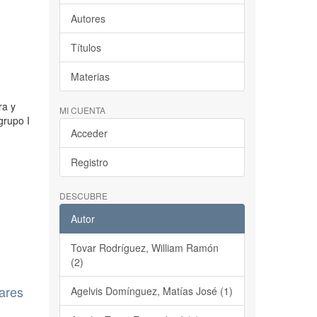
Autores
Títulos
Materias
ra y
MI CUENTA
grupo I
Acceder
Registro
DESCUBRE
Autor
Tovar Rodríguez, William Ramón
(2)
iares
Agelvis Domínguez, Matías José (1)
e