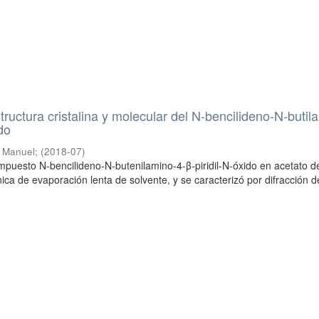
tructura cristalina y molecular del N-bencilideno-N-butil
ido
s Manuel
;
(
2018-07
)
compuesto N-bencilideno-N-butenilamino-4-β-piridil-N-óxido en acetato d
ica de evaporación lenta de solvente, y se caracterizó por difracción d