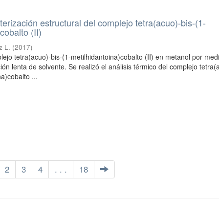
terización estructural del complejo tetra(acuo)-bis-(1-
cobalto (II)
z L.
(
2017
)
plejo tetra(acuo)-bis-(1-metilhidantoina)cobalto (II) en metanol por med
ón lenta de solvente. Se realizó el análisis térmico del complejo tetra(
a)cobalto ...
2
3
4
. . .
18