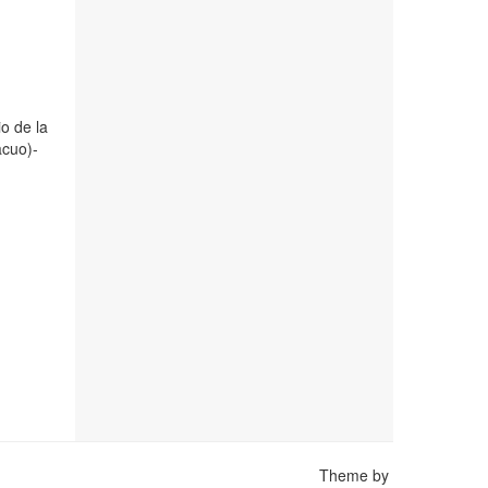
io de la
acuo)-
Theme by