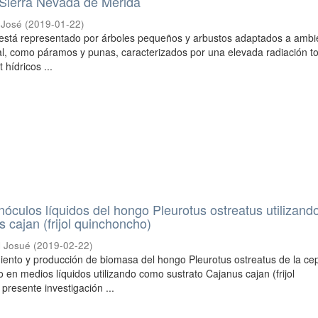
la Sierra Nevada de Mérida
 José
(
2019-01-22
)
s está representado por árboles pequeños y arbustos adaptados a ambi
al, como páramos y punas, caracterizados por una elevada radiación to
 hídricos ...
nóculos líquidos del hongo Pleurotus ostreatus utilizan
 cajan (frijol quinchoncho)
l Josué
(
2019-02-22
)
miento y producción de biomasa del hongo Pleurotus ostreatus de la ce
 en medios líquidos utilizando como sustrato Cajanus cajan (frijol
presente investigación ...