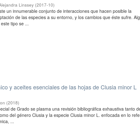
Alejandra Linssey
(
2017-10
)
iste un innumerable conjunto de interacciones que hacen posible la
ptación de las especies a su entorno, y los cambios que éste sufre. Al
este tipo se ...
mico y aceites esenciales de las hojas de Clusia minor L
son
(
2018
)
ecial de Grado se plasma una revisión bibliográfica exhaustiva tanto d
como del género Clusia y la especie Clusia minor L. enfocada en lo refe
ica, ...