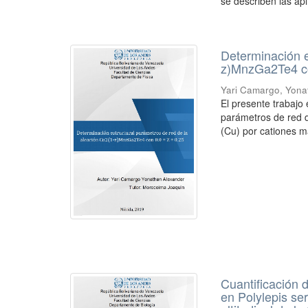
se describen las apl
Determinación e
z)MnzGa2Te4 co
Yari Camargo, Yona
El presente trabajo 
parámetros de red d
(Cu) por cationes m
Cuantificación 
en Polylepis s