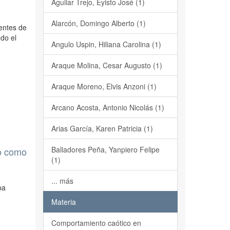
Aguilar Trejo, Eyisto José (1)
Alarcón, Domingo Alberto (1)
entes de
do el
Angulo Uspin, Hiliana Carolina (1)
Araque Molina, Cesar Augusto (1)
Araque Moreno, Elvis Anzoni (1)
Arcano Acosta, Antonio Nicolás (1)
Arias García, Karen Patricia (1)
Balladores Peña, Yanpiero Felipe
do como
(1)
... más
pa
Materia
Comportamiento caótico en