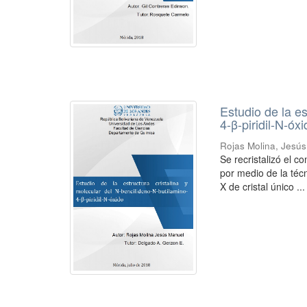
Estudio de la es
4-β-piridil-N-óx
Rojas Molina, Jesú
Se recristalizó el 
por medio de la técn
X de cristal único ...