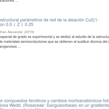
icaciones ...
structural parámetros de red de la aleación Cu2(1-
n 0.0 ≤ Z ≤ 0.25
than Alexander
(
2019
)
especial de grado es experimental y se dedicó al estudio de la estructu
e materiales semiconductores que se obtienen al sustituir átomos del 
anganosos ...
de compuestos fenólicos y cambios morfoanatómicos fol
ericea Wedd. (Rosaceae: Sanguisorbeae) en un gradient