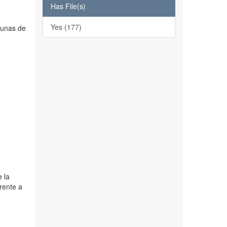
Has File(s)
Yes (177)
gunas de
e la
rente a