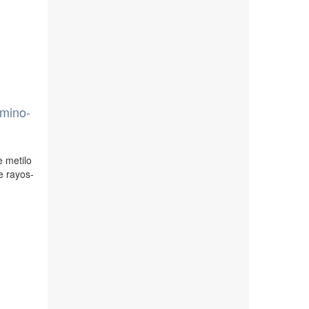
amino-
e metilo
e rayos-