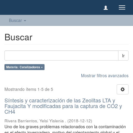
Camb
naveg
Buscar
Buscar
Ir
Materia: Catalizadores ×
Mostrar filtros avanzados
Mostrando ítems 1-5 de 5
Síntesis y caracterización de las Zeolitas LTA y
Faujacita Y modificadas para la captura de CO2 y
CH4
Rivera Barrientos, Yelsi Yislenia .
(
2018-12-12
)
Uno de los graves problemas relacionados con la contaminación
es el efecto invernadero, motivo del calentamiento global y el