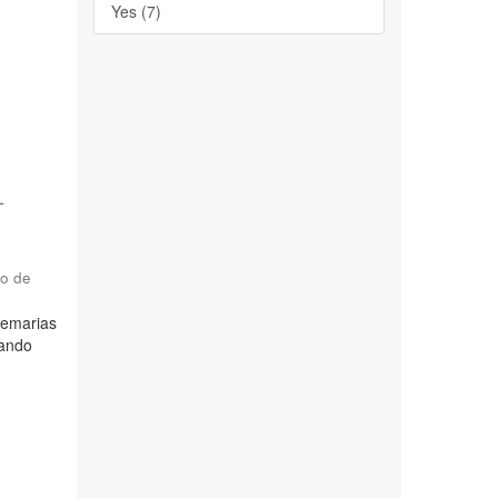
Yes (7)
-
do de
atemarias
zando