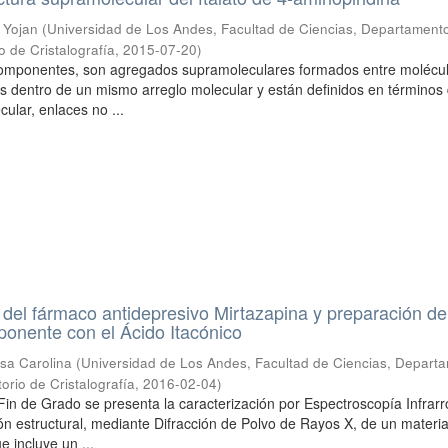
 Yojan
(
Universidad de Los Andes, Facultad de Ciencias, Departament
o de Cristalografía
,
2015-07-20
)
icomponentes, son agregados supramoleculares formados entre molécu
as dentro de un mismo arreglo molecular y están definidos en términos
ular, enlaces no ...
 del fármaco antidepresivo Mirtazapina y preparación de
mponente con el Ácido Itacónico
sa Carolina
(
Universidad de Los Andes, Facultad de Ciencias, Depart
orio de Cristalografía
,
2016-02-04
)
Fin de Grado se presenta la caracterización por Espectroscopía Infrarr
ión estructural, mediante Difracción de Polvo de Rayos X, de un materia
 incluye un ...