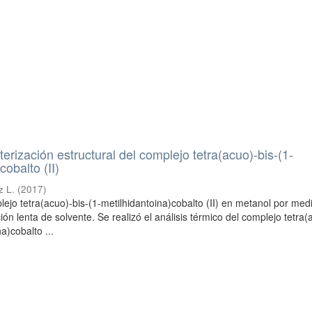
terización estructural del complejo tetra(acuo)-bis-(1-
cobalto (II)
z L.
(
2017
)
plejo tetra(acuo)-bis-(1-metilhidantoina)cobalto (II) en metanol por med
ón lenta de solvente. Se realizó el análisis térmico del complejo tetra(
a)cobalto ...