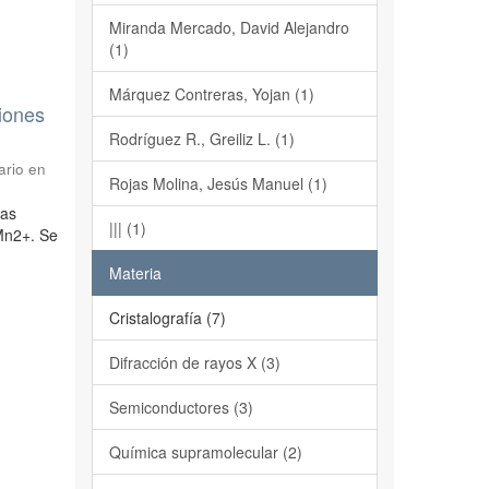
Miranda Mercado, David Alejandro
(1)
Márquez Contreras, Yojan (1)
ciones
Rodríguez R., Greiliz L. (1)
ario en
Rojas Molina, Jesús Manuel (1)
mas
||| (1)
 Mn2+. Se
Materia
Cristalografía (7)
Difracción de rayos X (3)
Semiconductores (3)
Química supramolecular (2)