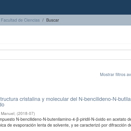
Facultad de Ciencias
Buscar
Mostrar filtros 
tructura cristalina y molecular del N-bencilideno-N-butil
ido
s Manuel
;
(
2018-07
)
compuesto N-bencilideno-N-butenilamino-4-β-piridil-N-óxido en acetato d
ica de evaporación lenta de solvente, y se caracterizó por difracción d