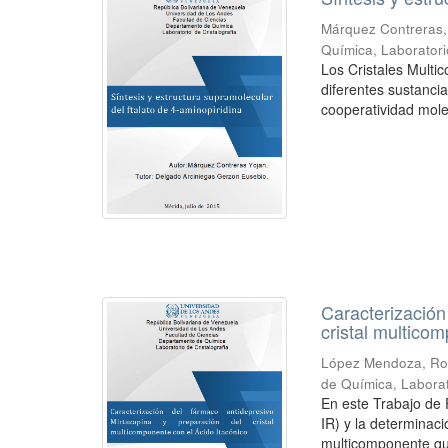
Márquez Contreras,
Química, Laboratori
Los Cristales Mult
diferentes sustanci
cooperatividad molec
Caracterización
cristal multico
López Mendoza, Ro
de Química, Laborat
En este Trabajo de 
IR) y la determinac
multicomponente que