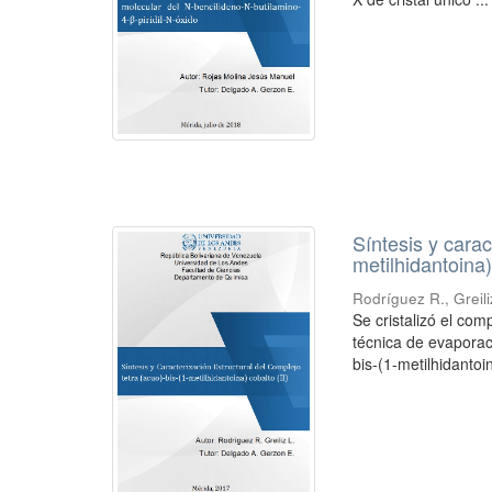
Síntesis y carac
metilhidantoina)
Rodríguez R., Greili
Se cristalizó el com
técnica de evaporaci
bis-(1-metilhidantoin