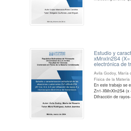
Estudio y carac
xMnxIn2S4 (X= 0
electrónica de 
Avila Godoy, María 
Física de la Mater
En este trabajo se e
Zn1-XMnXIn2S4 (x = 0
Difracción de rayos-