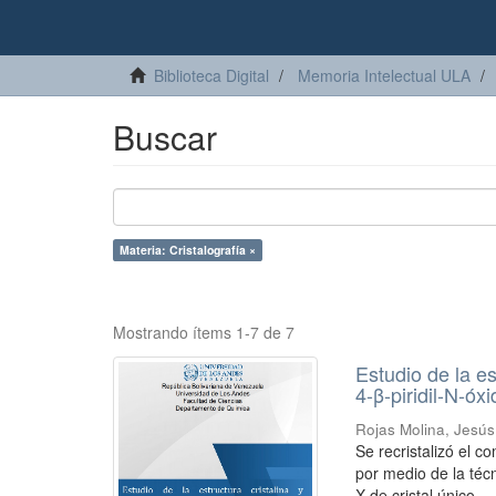
Biblioteca Digital
Memoria Intelectual ULA
Buscar
Materia: Cristalografía ×
Mostrando ítems 1-7 de 7
Estudio de la es
4-β-piridil-N-óx
Rojas Molina, Jesú
Se recristalizó el 
por medio de la técn
X de cristal único ...