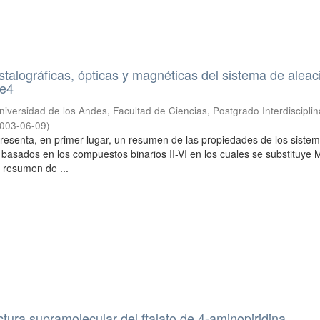
stalográficas, ópticas y magnéticas del sistema de alea
e4
niversidad de los Andes, Facultad de Ciencias, Postgrado Interdisciplin
003-06-09
)
presenta, en primer lugar, un resumen de las propiedades de los siste
 basados en los compuestos binarios II-VI en los cuales se substituye
 resumen de ...
ctura supramolecular del ftalato de 4-aminopiridina