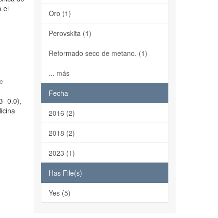
 el
Oro (1)
Perovskita (1)
Reformado seco de metano. (1)
... más
de
Fecha
3- 0.0),
icina
2016 (2)
2018 (2)
2023 (1)
Has File(s)
Yes (5)