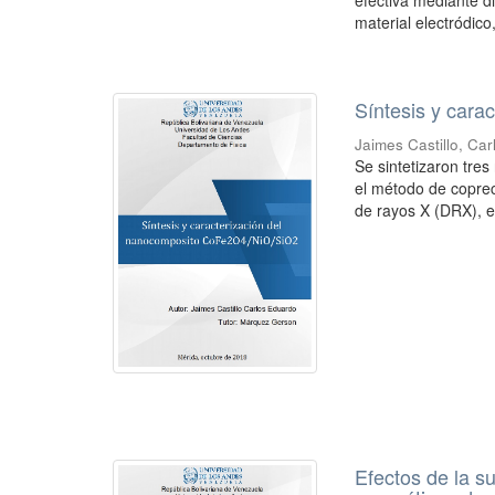
efectiva mediante d
material electródico,
Síntesis y car
Jaimes Castillo, Ca
Se sintetizaron t
el método de coprec
de rayos X (DRX), e
Efectos de la su