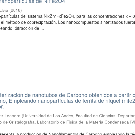
nanopartículas de NiFe2O4
Elvia
(
2018
)
opartículas del sistema NixZn1-xFe2O4, para las concentraciones x = 0
 el método de coprecipitación. Los nanocompuestos sintetizados fuero
eando: difracción de ...
cterización de nanotubos de Carbono obtenidos a partir 
o, Empleando nanopartículas de ferrita de níquel (nife
r.
mer Leandro
(
Universidad de Los Andes, Facultad de Ciencias, Departa
o de Cristalografía, Laboratorio de Física de la Materia Condensada IV
presenta la producción de Nanofilamentos de Carbono empleando la té