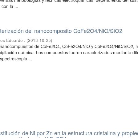
iversas metodologías y técnicas electroquímicas, dependiendo del sust
 con la ...
acterización del nanocomposito CoFe2O4/NiO/SiO2
rlos Eduardo .
(
2018-10-25
)
res nanocompuestos de CoFe2O4, CoFe2O4/NiO y CoFe2O4/NiO/SiO2, 
ipitación química. Los compuestos fueron caracterizados mediante dif
spectroscopia ...
stitución de Ni por Zn en la estructura cristalina y propi