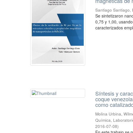
magnéticas de 
Santiago Santiago, 
Se sintetizaron nan
0,75 y 1,00, usando
caracterizados empl
Síntesis y cara
coque venezolan
como catalizado
Molina Urbina, Wil
Química, Laboratori
2016-07-08
)
En este trabajo se 