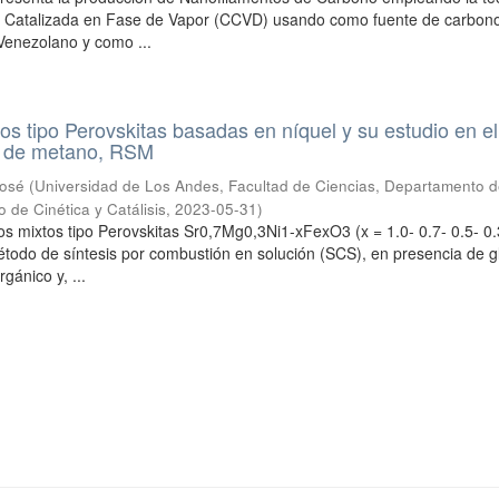
 Catalizada en Fase de Vapor (CCVD) usando como fuente de carbono
Venezolano y como ...
dos tipo Perovskitas basadas en níquel y su estudio en el
o de metano, RSM
José
(
Universidad de Los Andes, Facultad de Ciencias, Departamento 
 de Cinética y Catálisis
,
2023-05-31
)
os mixtos tipo Perovskitas Sr0,7Mg0,3Ni1-xFexO3 (x = 1.0- 0.7- 0.5- 0.
todo de síntesis por combustión en solución (SCS), en presencia de gl
gánico y, ...