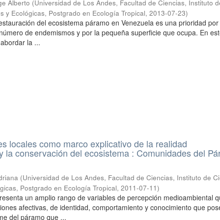
ge Alberto
(
Universidad de Los Andes, Facultad de Ciencias, Instituto d
s y Ecológicas, Postgrado en Ecología Tropical
,
2013-07-23
)
estauración del ecosistema páramo en Venezuela es una prioridad por 
n número de endemismos y por la pequeña superficie que ocupa. En es
abordar la ...
s locales como marco explicativo de la realidad
 y la conservación del ecosistema : Comunidades del P
driana
(
Universidad de Los Andes, Facultad de Ciencias, Instituto de C
gicas, Postgrado en Ecología Tropical
,
2011-07-11
)
presenta un amplio rango de variables de percepción medioambiental 
iones afectivas, de identidad, comportamiento y conocimiento que pos
me del páramo que ...