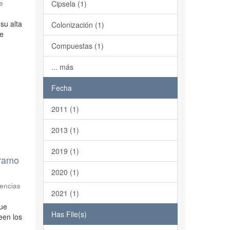
e
Cipsela (1)
su alta
Colonización (1)
te
Compuestas (1)
... más
Fecha
2011 (1)
2013 (1)
2019 (1)
áramo
2020 (1)
iencias
2021 (1)
que
Has File(s)
een los