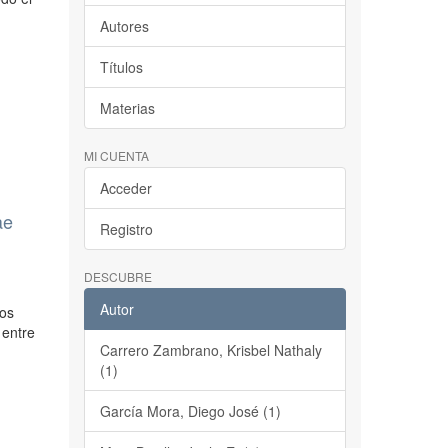
Autores
Títulos
Materias
MI CUENTA
Acceder
ae
Registro
DESCUBRE
Autor
los
 entre
Carrero Zambrano, Krisbel Nathaly
(1)
García Mora, Diego José (1)