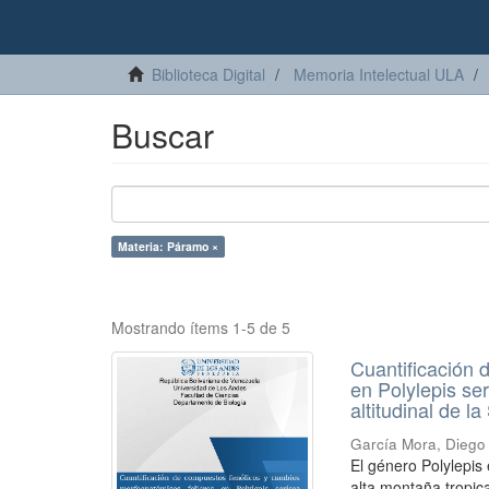
Biblioteca Digital
Memoria Intelectual ULA
Buscar
Materia: Páramo ×
Mostrando ítems 1-5 de 5
Cuantificación 
en Polylepis s
altitudinal de 
García Mora, Diego
El género Polylepi
alta montaña tropic