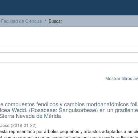
Facultad de Ciencias
Buscar
Mostrar filtros 
de compuestos fenólicos y cambios morfoanatómicos fol
ericea Wedd. (Rosaceae: Sanguisorbeae) en un gradient
la Sierra Nevada de Mérida
 José
(
2019-01-22
)
s está representado por árboles pequeños y arbustos adaptados a ambi
al, como páramos y punas, caracterizados por una elevada radiación to