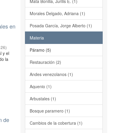
Mata Bonilla, Jurilis E. (1)
Morales Delgado, Adriana (1)
ales en
Posada García, Jorge Alberto (1)
Materia
-26
)
Páramo (5)
 y el
do la
Restauración (2)
Andes venezolanos (1)
Aquenio (1)
Arbustales (1)
Bosque paramero (1)
n de
Cambios de la cobertura (1)