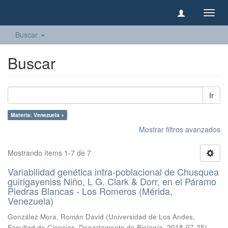
Camb
naveg
Buscar
Buscar
Ir
Materia: Venezuela ×
Mostrar filtros avanzados
Mostrando ítems 1-7 de 7
Variabilidad genética intra-poblacional de Chusquea
guirigayeniss Niño, L G. Clark & Dorr, en el Páramo
Piedras Blancas - Los Romeros (Mérida,
Venezuela)
González Mora, Román David
(
Universidad de Los Andes,
Facultad de Ciencias, Departamento de Biología
,
2018-07-25
)