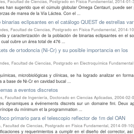
es, Facultad de Ciencias, Postgrado en Física Fundamental
,
2014-01-
ales han sugerido que el cúmulo globular Omega Centauri, puede ser 
erzas de marea de la Vía Láctea. Con el ...
 binarias eclipsantes en el catálogo QUEST de estrellas var
ndes, Facultad de Ciencias, Postgrado en Física Fundamental
,
2014-10
ueda y caracterización de la población de binarias eclipsantes en el 
 cual cubre un área total de 476 ...
kets de ortodoncia (Ni-Cr) y su posible importancia en los
ndes, Facultad de Ciencias, Postgrado en Electroquímica Fundamental
químicas, microbiológicas y clínicas, se ha logrado analizar en forma
a a base de Ni-Cr en cavidad bucal ...
stemas a eventos discretos
, Facultad de Ingeniería, Doctorado en Ciencias Aplicadas
,
2004-02-
emes dynamiques a événements discrets sur un domaine fini. Deux a
príncipe du mínimum et la programmation ...
foco primario para el telescopio reflector de 1m del OAN
, Facultad de Ciencias, Postgrado en Física Fundamental
,
2014-09-10
icaciones y requerimientos a cumplir en el diseño del corrector, as