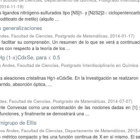
2014-11-19
)
los ligandos nitrógeno-sulfurados tipo [NS]1- y [N2S2]2-: ciclopentencarb
ditioato de metilo) (alquilo ...
s generalizaciones
ndes, Facultad de Ciencias, Postgrado de Matemáticas
,
2014-01-17
)
a facilitar su comprensión. Un resumen de lo que se verá a continuac
s con respecto a la teoría de los ...
 Hg (1-x)CdxSe, para < 0.5
 Andes, Facultad de Ciencias, Postgrado Interdisciplinario en Química
as aleaciones cristalinas Hg1-xCdxSe. En la investigación se realizaro
rido, absorción óptica, ...
des, Facultad de Ciencias, Postgrado de Matemáticas
,
2014-07-07
)
ente Convexas corno una combinación de las nociones dadas en [1] y
funciones, y finalmente se demostrará una ...
migrupo de Ellis
Los Andes, Facultad de Ciencias, Departamento de Matemáticas
,
2015-
o métrico compacto y fes una función continua de X en sí mismo. El 