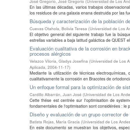
José Gregorio, José Gregorio
(
Universidad de Los And
En las últimas décadas, varios trabajos observacion
los residuos de una galaxia enana destruida por las fu
Búsqueda y caracterización de la población de
Cuevas Otahola, Bolivia Teresa
(
Universidad de Los A
El objetivo general del siguiente trabajo fue la búsq
estrellas variables a baja latitud galáctica de QUEST el
Evaluación cualitativa de la corrosión en brac
procesos alérgicos
Velazco Viloria, Gladys Josefina
(
Universidad de Los A
Aplicada
,
2004-11-17
)
Mediante la utilización de técnicas electroquímicas, 
cualitativamente la corrosión en Bracotes de ortodonci
Un enfoque formal para la optimización de si
Cardillo Albarrán, Juan José
(
Universidad de Los Andes
Cette thése est centrée sur I'optimisation de syst
fondamentales de l'optimisation sont considérées : le 
Diseño y evaluación de un grupo corrector de 
Batista Rojas, María Gracia
(
Universidad de Los Andes
En este documento se muestran los objetivos, especif