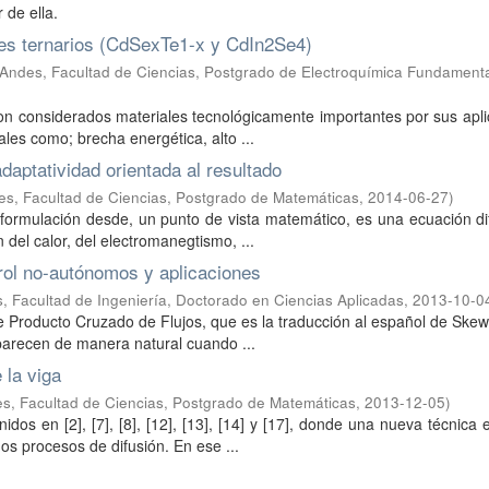
 de ella.
es ternarios (CdSexTe1-x y CdIn2Se4)
Andes, Facultad de Ciencias, Postgrado de Electroquímica Fundamenta
on considerados materiales tecnológicamente importantes por sus apl
ales como; brecha energética, alto ...
adaptatividad orientada al resultado
es, Facultad de Ciencias, Postgrado de Matemáticas
,
2014-06-27
)
formulación desde, un punto de vista matemático, es una ecuación di
 del calor, del electromanegtismo, ...
trol no-autónomos y aplicaciones
, Facultad de Ingeniería, Doctorado en Ciencias Aplicadas
,
2013-10-0
 de Producto Cruzado de Flujos, que es la traducción al español de Ske
parecen de manera natural cuando ...
 la viga
es, Facultad de Ciencias, Postgrado de Matemáticas
,
2013-12-05
)
idos en [2], [7], [8], [12], [13], [14] y [17], donde una nueva técnica
os procesos de difusión. En ese ...