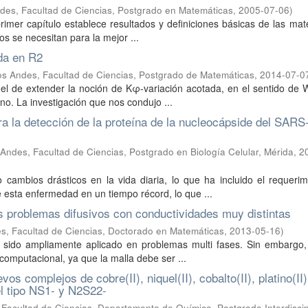
des, Facultad de Ciencias, Postgrado en Matemáticas
,
2005-07-06
)
primer capítulo establece resultados y definiciones básicas de las ma
os se necesitan para la mejor ...
da en R2
os Andes, Facultad de Ciencias, Postgrado de Matemáticas
,
2014-07-0
s el de extender la noción de Kφ-variación acotada, en el sentido de 
no. La investigación que nos condujo ...
a la detección de la proteína de la nucleocápside del SAR
Andes, Facultad de Ciencias, Postgrado en Biología Celular, Mérida
,
2
ambios drásticos en la vida diaria, lo que ha incluido el requerim
 esta enfermedad en un tiempo récord, lo que ...
s problemas difusivos con conductividades muy distintas
s, Facultad de Ciencias, Doctorado en Matemáticas
,
2013-05-16
)
a sido ampliamente aplicado en problemas multi fases. Sin embargo,
computacional, ya que la malla debe ser ...
s complejos de cobre(II), niquel(II), cobalto(II), platino(II)
el tipo NS1- y N2S22-
Facultad de Ciencias, Departamento de Química, Postgrado Interdiscip