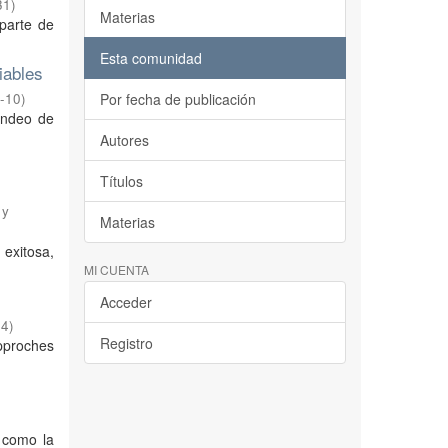
31
)
Materias
parte de
Esta comunidad
iables
-10
)
Por fecha de publicación
sondeo de
Autores
Títulos
 y
Materias
 exitosa,
MI CUENTA
Acceder
04
)
Registro
pproches
)
í como la