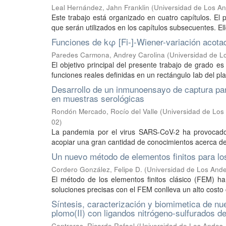
Leal Hernández, Jahn Franklin
(
Universidad de Los An
Este trabajo está organizado en cuatro capítulos. El 
que serán utilizados en los capítulos subsecuentes. Ell
Funciones de kφ [Fi-]-Wiener-variación acota
Paredes Carmona, Andrey Carolina
(
Universidad de L
El objetivo principal del presente trabajo de grado e
funciones reales definidas en un rectángulo Iab del pla
Desarrollo de un inmunoensayo de captura par
en muestras serológicas
Rondón Mercado, Rocío del Valle
(
Universidad de Los 
02
)
La pandemia por el virus SARS-CoV-2 ha provocado c
acopiar una gran cantidad de conocimientos acerca de
Un nuevo método de elementos finitos para lo
Cordero González, Felipe D.
(
Universidad de Los Ande
El método de los elementos finitos clásico (FEM) h
soluciones precisas con el FEM conlleva un alto costo 
Síntesis, caracterización y biomimetica de nuevo
plomo(II) con ligandos nitrógeno-sulfurados d
Contreras, Ricardo Rafael
(
Universidad de Los Andes, 