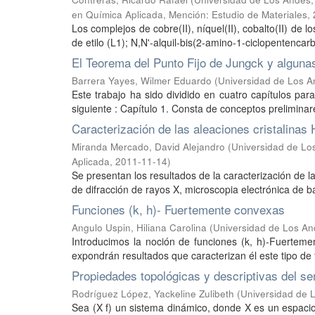
en Química Aplicada, Mención: Estudio de Materiales
,
Los complejos de cobre(II), níquel(II), cobalto(II) de 
de etilo (L1); N,N'-alquil-bis(2-amino-1-ciclopentencarbo
El Teorema del Punto Fijo de Jungck y alguna
Barrera Yayes, Wilmer Eduardo
(
Universidad de Los A
Este trabajo ha sido dividido en cuatro capítulos par
siguiente : Capítulo 1. Consta de conceptos preliminare
Caracterización de las aleaciones cristalinas
Miranda Mercado, David Alejandro
(
Universidad de Los
Aplicada
,
2011-11-14
)
Se presentan los resultados de la caracterización de l
de difracción de rayos X, microscopia electrónica de bar
Funciones (k, h)- Fuertemente convexas
Angulo Uspin, Hiliana Carolina
(
Universidad de Los An
Introducimos la noción de funciones (k, h)-Fuertem
expondrán resultados que caracterizan él este tipo de 
Propiedades topológicas y descriptivas del se
Rodríguez López, Yackeline Zulibeth
(
Universidad de 
Sea (X f) un sistema dinámico, donde X es un espaci