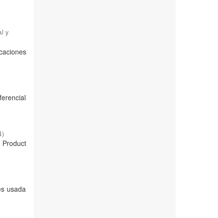
l y
icaciones
ferencial
4
)
w Product
 es usada