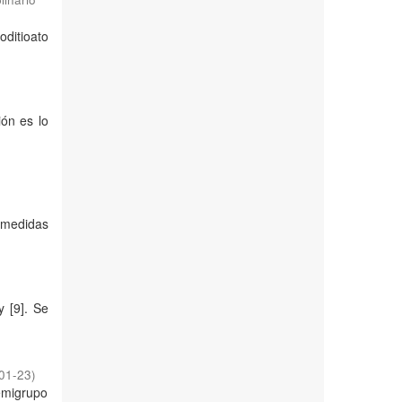
oditioato
ión es lo
n medidas
 [9]. Se
01-23
)
semigrupo