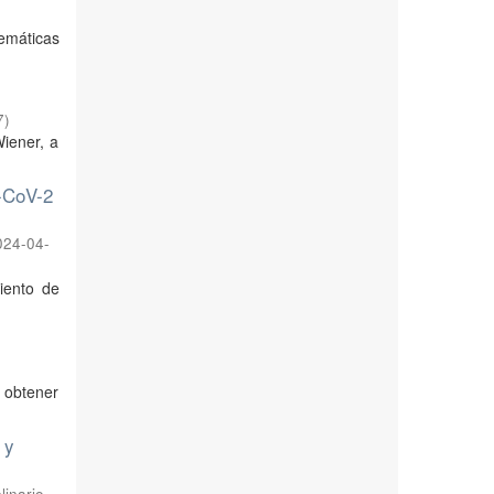
temáticas
7
)
Wiener, a
S-CoV-2
024-04-
iento de
 obtener
 y
linario