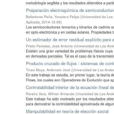
metodología segllida y los resultados obtenidos a partir
Preparación electroquímica de semiconductor
Balladores Peña, Yanpiero Felipe
(
Universidad de Los 
Aplicada
,
2014-12-09
)
Los semiconductores temarios y binarios de cadmio s
en opto-electrónica y en celdas solares. Propiedades t
Un estimador de error residual explícito para 
Prieto Paredes, José Antonio
(
Universidad de Los And
Existen una gran variedad de problemas físicos cuya 
en derivadas parciales. Tal es el caso de la transmisión
Producto cruzado de flujos : sistemas de con
Tineo Moya, Ambrosio José
(
Universidad de Los Andes
En este trabajo se estudia, en primer lugar, la teoría
Flows, los cuales son Operadores de Evolución que a
Controlabilidad interior de la ecuación lineal de
Pereira Vera, Wilmer Armando
(
niversidad de Los And
Este trabajo ha sido motivado por los resultados obten
para demostrar la controlabilidad aproximada de algun
Manipulabilidad en teoría de elección social