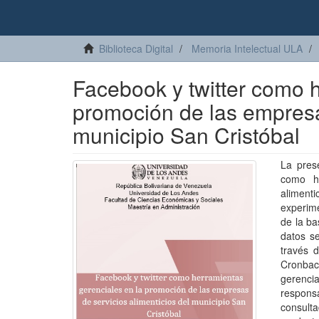
Biblioteca Digital
Memoria Intelectual ULA
Facebook y twitter como 
promoción de las empresas
municipio San Cristóbal
La pres
como he
aliment
experim
de la ba
datos se
través d
Cronbac
gerenci
respons
consult