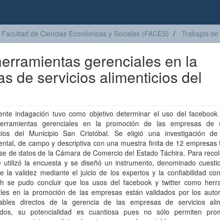
Facultad de Ciencias Económicas y Sociales (FACES)
Trabajos de
herramientas gerenciales en la
 de servicios alimenticios del
ente indagación tuvo como objetivo determinar el uso del facebook y
rramientas gerenciales en la promoción de las empresas de s
icios del Municipio San Cristóbal. Se eligió una investigación de
ental, de campo y descriptiva con una muestra finita de 12 empresas
se de datos de la Cámara de Comercio del Estado Táchira. Para recol
 utilizó la encuesta y se diseñó un instrumento, denominado cuestio
e la validez mediante el juicio de los expertos y la confiabilidad co
h se pudo concluir que los usos del facebook y twitter como herr
ales en la promoción de las empresas están validados por los autor
ables directos de la gerencia de las empresas de servicios alim
ados, su potencialidad es cuantiosa pues no sólo permiten pro