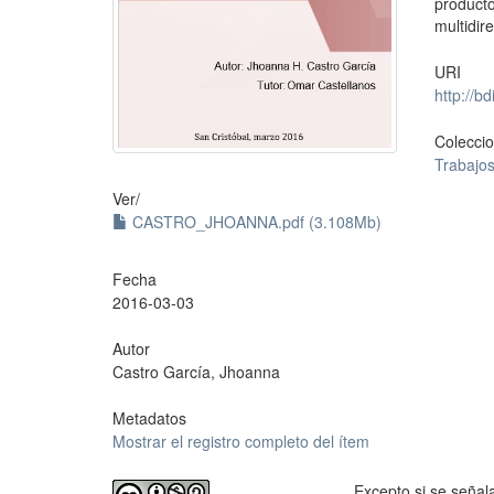
product
multidir
URI
http://b
Colecci
Trabajo
Ver/
CASTRO_JHOANNA.pdf (3.108Mb)
Fecha
2016-03-03
Autor
Castro García, Jhoanna
Metadatos
Mostrar el registro completo del ítem
Excepto si se señala