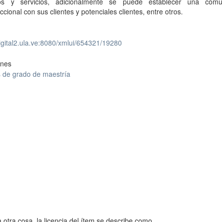
os y servicios, adicionalmente se puede establecer una comu
eccional con sus clientes y potenciales clientes, entre otros.
digital2.ula.ve:8080/xmlui/654321/19280
ones
s de grado de maestría
 otra cosa, la licencia del ítem se describe como