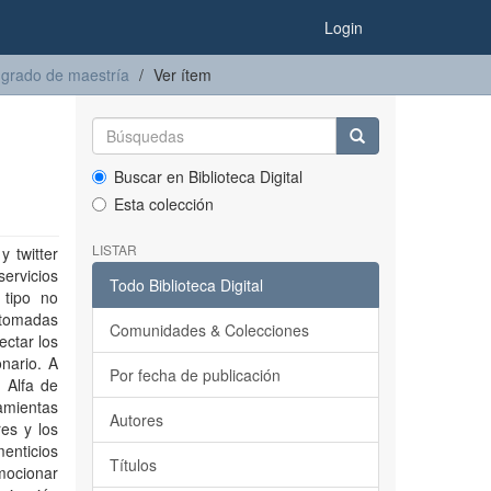
Login
 grado de maestría
Ver ítem
Buscar en Biblioteca Digital
Esta colección
LISTAR
 twitter
ervicios
Todo Biblioteca Digital
 tipo no
 tomadas
Comunidades & Colecciones
ectar los
nario. A
Por fecha de publicación
n Alfa de
amientas
Autores
es y los
enticios
Títulos
mocionar