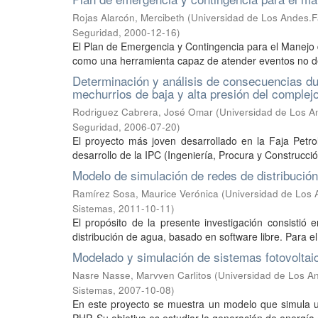
Rojas Alarcón, Mercibeth
(
Universidad de Los Andes.Fa
Seguridad
,
2000-12-16
)
El Plan de Emergencia y Contingencia para el Manejo 
como una herramienta capaz de atender eventos no des
Determinación y análisis de consecuencias du
mechurrios de baja y alta presión del comple
Rodriguez Cabrera, José Omar
(
Universidad de Los An
Seguridad
,
2006-07-20
)
El proyecto más joven desarrollado en la Faja Petro
desarrollo de la IPC (Ingeniería, Procura y Construcci
Modelo de simulación de redes de distribución
Ramírez Sosa, Maurice Verónica
(
Universidad de Los 
Sistemas
,
2011-10-11
)
El propósito de la presente investigación consistió 
distribución de agua, basado en software libre. Para el 
Modelado y simulación de sistemas fotovoltaic
Nasre Nasse, Marvven Carlitos
(
Universidad de Los An
Sistemas
,
2007-10-08
)
En este proyecto se muestra un modelo que simula un