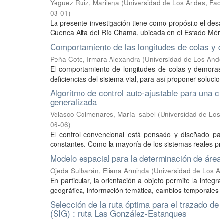
Yeguez Ruiz, Marilena
(
Universidad de Los Andes, Fac
03-01
)
La presente investigación tiene como propósito el des
Cuenca Alta del Río Chama, ubicada en el Estado Mérid
Comportamiento de las longitudes de colas y
Peña Cote, Irmara Alexandra
(
Universidad de Los Ande
El comportamiento de longitudes de colas y demoras 
deficiencias del sistema vial, para así proponer solucio
Algoritmo de control auto-ajustable para una c
generalizada
Velasco Colmenares, María Isabel
(
Universidad de Los
06-06
)
El control convencional está pensado y diseñado p
constantes. Como la mayoría de los sistemas reales p
Modelo espacial para la determinación de ár
Ojeda Sulbarán, Eliana Arminda
(
Universidad de Los A
En particular, la orientación a objeto permite la inte
geográfica, información temática, cambios temporales y
Selección de la ruta óptima para el trazado d
(SIG) : ruta Las González-Estanques