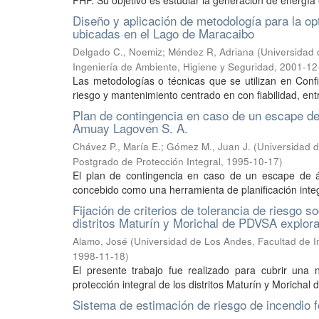
PHP. Su objetivo es estudiar la generación de energía el
Diseño y aplicación de metodología para la opt
ubicadas en el Lago de Maracaibo
Delgado C., Noemiz
;
Méndez R, Adriana
(
Universidad 
Ingeniería de Ambiente, Higiene y Seguridad
,
2001-12
Las metodologías o técnicas que se utilizan en Confia
riesgo y mantenimiento centrado en con fiabilidad, entre
Plan de contingencia en caso de un escape de á
Amuay Lagoven S. A.
Chávez P., María E.
;
Gómez M., Juan J.
(
Universidad d
Postgrado de Protección Integral
,
1995-10-17
)
El plan de contingencia en caso de un escape de ác
concebido como una herramienta de planificación integr
Fijación de criterios de tolerancia de riesgo so
distritos Maturín y Morichal de PDVSA explora
Alamo, José
(
Universidad de Los Andes, Facultad de In
1998-11-18
)
El presente trabajo fue realizado para cubrir una 
protección integral de los distritos Maturín y Morichal
Sistema de estimación de riesgo de incendio f