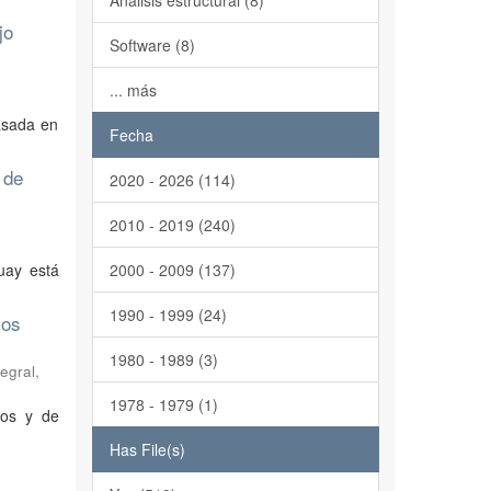
Análisis estructural (8)
jo
Software (8)
... más
basada en
Fecha
 de
2020 - 2026 (114)
2010 - 2019 (240)
uay está
2000 - 2009 (137)
1990 - 1999 (24)
los
1980 - 1989 (3)
egral
,
1978 - 1979 (1)
tos y de
Has File(s)