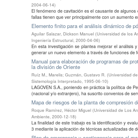
2004-06-14
)
El fenómeno de cavitación es el causante de algunos d
fallas tienen que ver principalmente con un aumento en 
Elemento finito para el análisis dinámico de pó
Aguilar Salazar, Dickson Manuel
(
Universidad de los A
Ingeniería Estructural
,
2000-04-06
)
En esta investigación se plantea mejorar el análisis y 
generar un nuevo elemento a través de funciones de f
Manual para elaboración de programas de pro
la división de Oriente
Ruíz M., Marelis
;
Guzmán, Gustavo R.
(
Universidad de
Sistemología Interpretado
,
1995-06-10
)
LAGOVEN S.A., poniendo en práctica la política de Petr
(nacional y/o extranjero), ha suscrito convenios de serv
Mapa de riesgos de la planta de compresión de
Roque Ramírez, Héctor Miguel
(
Universidad de Los An
Ambiente
,
2000-12-18
)
La finalidad de este trabajo es la identificación y e
3 mediante la aplicación de técnicas actualizadas de de
Plan de emergencia y contingencia para el ma