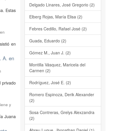
Delgado Linares, José Gregorio (2)
ca. Estas
Elberg Rojas, María Elisa (2)
Febres Cedillo, Rafael José (2)
 en
Guada, Eduardo (2)
sistió en
Gómez M., Juan J. (2)
. A. en
Montilla Vásquez, Maricela del
Carmen (2)
n
Rodríguez, José E. (2)
l privado
Romero Espinoza, Derik Alexander
(2)
iene y
Sosa Contreras, Grelys Alexzandra
Tía Juana
(2)
ente
Abreu Luque, Jhonathan Daniel (1)