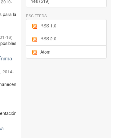
Yes (519)
,
2010-
s para la
RSS FEEDS
RSS 1.0
01-16
)
RSS 2.0
 posibles
Atom
mínima
,
2014-
rmanecen
sentación
ca