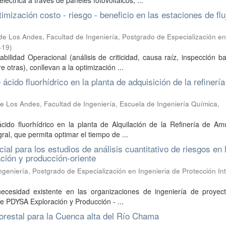
éctrica a través de paneles fotovoltaicos, ...
imización costo - riesgo - beneficio en las estaciones de flu
de Los Andes, Facultad de Ingeniería, Postgrado de Especialización en
-19
)
bilidad Operacional (análisis de criticidad, causa raíz, inspección 
 otras), conllevan a la optimización ...
cido fluorhídrico en la planta de adquisición de la refinería
e Los Andes, Facultad de Ingeniería, Escuela de Ingeniería Química,
ido fluorhídrico en la planta de Alquilación de la Refinería de Am
al, que permita optimar el tiempo de ...
cial para los estudios de análisis cuantitativo de riesgos en 
ción y producción-oriente
geniería, Postgrado de Especialización en Ingenieria de Protección Int
necesidad existente en las organizaciones de ingeniería de proyec
 de PDYSA Exploración y Producción - ...
orestal para la Cuenca alta del Río Chama