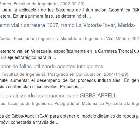
Andes, Facultad de Ingeniería
,
2002-02-20
)
 para la aplicación de los Sistemas de Información Geográfica (SI
etera. En una primera fase, se determinó el ...
to vial : carretera T007, tramo La Victoria-Tovar, Mérida-
ndes, Facultad de Ingeniería, Maestría en Ingeniería Vial, Mérida
,
202
deterioro vial en Venezuela, específicamente en la Carretera Troncal 0
un eje estratégico para la ...
or de fallas utilizando agentes inteligentes
 Facultad de Ingeniería, Postgrado en Computación
,
2004-11-29
)
mite aumentar el desempeño de los procesos industriales. En gene
ón contemplan cinco niveles: Procesos, ...
alelos utilizando las ecuaciones de GIBBS-APPELL
es, Facultad de Ingeniería, Postgrado en Matemática Aplicada a la Ing
mica de Gibbs-Appell (G-A) para obtener el modelo dinámico de robots p
móvil conectada a través de ...