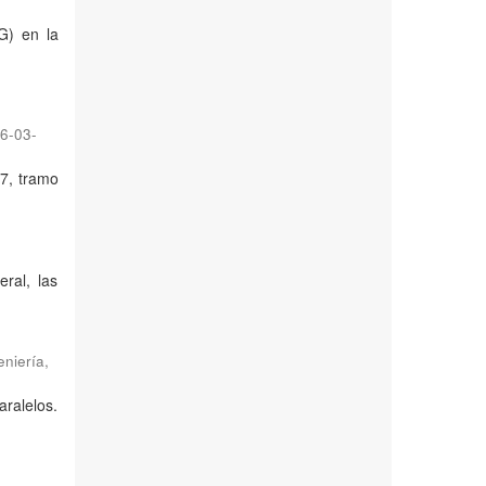
G) en la
6-03-
07, tramo
ral, las
eniería
,
aralelos.