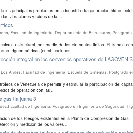
e los principales problemas en la industria de generación hidroeléctri
las vibraciones y ruidos de la ...
rticos
ndes, Facultad de Ingeniería, Departamento de Estructuras, Postgrado
calculo estructural, por medio de los elementos finitos. El trabajo con
orma trigonométricas (combinaciones ...
tección integral en los convenios operativos de LAGOVEN S
 Los Andes, Facultad de Ingeniería, Escuela de Sistemas, Postgrado e
óleos de Venezuela de permitir y estimular la participación del capita
icios de operación con las ...
 gas tia juana 3
des.Facultad de Ingeniería. Postgrado en Ingeniería de Seguridad, Hig
valuación de los Riesgos existentes en la Planta de Compresión de Gas 
tección y medición de los valores ...
nejo de desechos tóxicos y peligrosos de producción occid