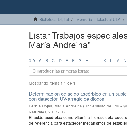
Biblioteca Digital
Memoria Intelectual ULA
Listar Trabajos especiale
María Andreina"
0-9
A
B
C
D
E
F
G
H
I
J
K
L
M
N
Mostrando ítems 1-1 de 1
Determinación de ácido ascórbico en un suplem
con detección UV-arreglo de diodos
Pernía Rojas, María Andreina
(
Universidad de Los And
Naturales
,
2017-11
)
El ácido ascórbico como vitamina hidrosoluble poco es
de referencia para establecer mecanismos de estabilidad