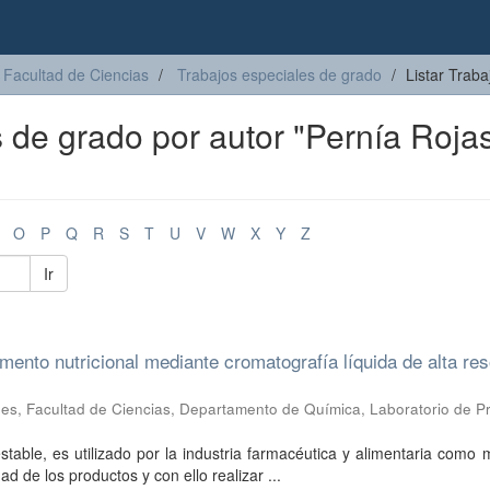
Facultad de Ciencias
Trabajos especiales de grado
Listar Traba
s de grado por autor "Pernía Rojas
O
P
Q
R
S
T
U
V
W
X
Y
Z
Ir
ento nutricional mediante cromatografía líquida de alta res
es, Facultad de Ciencias, Departamento de Química, Laboratorio de P
table, es utilizado por la industria farmacéutica y alimentaria como
 de los productos y con ello realizar ...