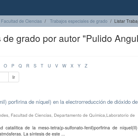
Facultad de Ciencias
Trabajos especiales de grado
Listar Traba
s de grado por autor "Pulido Angu
O
P
Q
R
S
T
U
V
W
X
Y
Z
Ir
nil) porfirina de níquel) en la electrorreducción de dióxido de
ndes, Facultad de Ciencias, Departamento de Química,Laboratorio de
 catalítica de la meso-tetra(p-sulfonato-fenil)porfirina de níquel(II
tmósferas. La síntesis de este ...