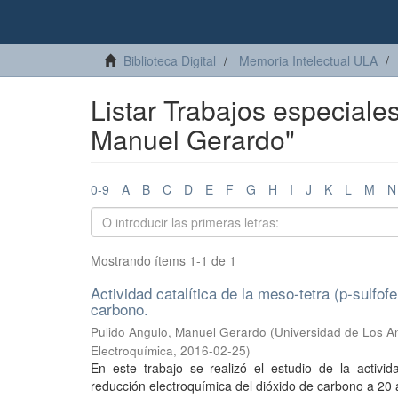
Biblioteca Digital
Memoria Intelectual ULA
Listar Trabajos especiale
Manuel Gerardo"
0-9
A
B
C
D
E
F
G
H
I
J
K
L
M
N
Mostrando ítems 1-1 de 1
Actividad catalítica de la meso-tetra (p-sulfofe
carbono.
Pulido Angulo, Manuel Gerardo
(
Universidad de Los A
Electroquímica
,
2016-02-25
)
En este trabajo se realizó el estudio de la actividad
reducción electroquímica del dióxido de carbono a 20 a