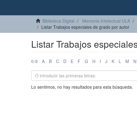
Biblioteca Digital
Memoria Intelectual ULA
Listar Trabajos especiales de grado por autor
Listar Trabajos especiale
0-9
A
B
C
D
E
F
G
H
I
J
K
L
M
N
Lo sentimos, no hay resultados para esta búsqueda.