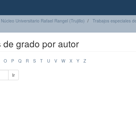
Núcleo Universitario Rafael Rangel (Trujillo)
Trabajos especiales d
s de grado por autor
O
P
Q
R
S
T
U
V
W
X
Y
Z
Ir