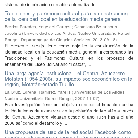
sistema de información contable automatizado ...
Tradiciones y patrimonio cultural para la construcción
de la identidad local en la educación media general
Berrios Paredes, Yeny del Carmen
;
Castellano Betancourt,
Josefina
(
Universidad de Los Andes, Núcleo Universitario Rafael
Rangel, Departamento de Ciencias Sociales
,
2013-09-18
)
El presente trabajo tiene como objetivo la construcción de la
identidad local en la educación media general, incorporando las
Tradiciones y el Patrimonio Cultural en los procesos de
enseñanza del Liceo Bolivariano “Tostós”, ...
Una larga agonía institucional : el Central Azucarero
Motatán (1954-2006), su impacto socioeconómico en la
región, Motatán-estado Trujillo
La Cruz, Lorena
;
Ramírez, Yarelis
(
Universidad de Los Andes,
Núcleo Universitario Rafael Rangel
,
2007-11-07
)
Esta investigación tiene por objetivo conocer el impacto que ha
tenido la industria azucarera en la población de Motatán a través
del Central Azucarero Motatán desde el año 1954 hasta el año
2006 así como el desarrollo y ...
Una propuesta del uso de la red social Facebook como
recurso pedagógico de apoyo al proceso de enseñanza-