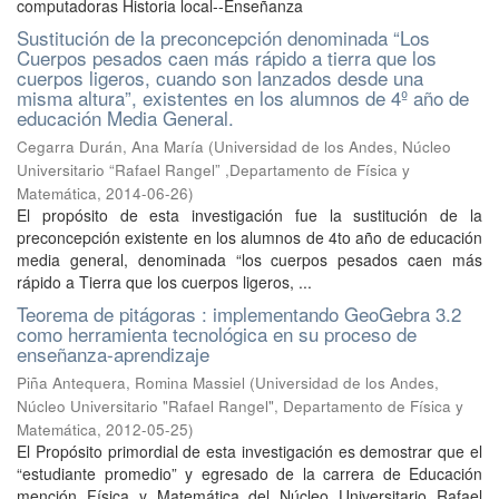
computadoras Historia local--Enseñanza
Sustitución de la preconcepción denominada “Los
Cuerpos pesados caen más rápido a tierra que los
cuerpos ligeros, cuando son lanzados desde una
misma altura”, existentes en los alumnos de 4º año de
educación Media General.
Cegarra Durán, Ana María
(
Universidad de los Andes, Núcleo
Universitario “Rafael Rangel” ,Departamento de Física y
Matemática
,
2014-06-26
)
El propósito de esta investigación fue la sustitución de la
preconcepción existente en los alumnos de 4to año de educación
media general, denominada “los cuerpos pesados caen más
rápido a Tierra que los cuerpos ligeros, ...
Teorema de pitágoras : implementando GeoGebra 3.2
como herramienta tecnológica en su proceso de
enseñanza-aprendizaje
Piña Antequera, Romina Massiel
(
Universidad de los Andes,
Núcleo Universitario "Rafael Rangel", Departamento de Física y
Matemática
,
2012-05-25
)
El Propósito primordial de esta investigación es demostrar que el
“estudiante promedio” y egresado de la carrera de Educación
mención Física y Matemática del Núcleo Universitario Rafael