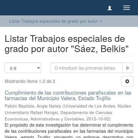
Camb
naveg
Listar Trabajos especiales de grado por autor
Listar Trabajos especiales de
grado por autor "Sáez, Belkis"
Ir
Mostrando ítems 1-2 de 2
Cumplimiento de las contribuciones parafiscales en las
farmacias del Municipio Valera, Estado Trujillo
Pabón Baptista, Angie Nataly
(
Universidad de Los Andes, Núcleo
Universitario Rafael Rangel, Departamento de Ciencias
Económicas, Administrativas y Contables
,
2012-10-02
)
El propósito de esta investigación fue determinar el cumplimiento
de las contribuciones parafiscales en las farmacias del municipio
Valera, estado Trujillo; siguiendo un enfoque descriptivo con