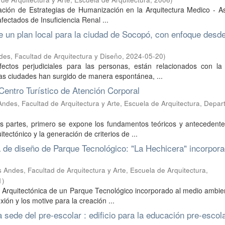
icación de Estrategias de Humanización en la Arquitectura Medico - As
fectados de Insuficiencia Renal ...
e un plan local para la ciudad de Socopó, con enfoque desde
es, Facultad de Arquitectura y Diseño
,
2024-05-20
)
ectos perjudiciales para las personas, están relacionados con la 
e las ciudades han surgido de manera espontánea, ...
 Centro Turístico de Atención Corporal
ndes, Facultad de Arquitectura y Arte, Escuela de Arquitectura, Depa
s partes, primero se expone los fundamentos teóricos y antecedente
ectónico y la generación de criterios de ...
a de diseño de Parque Tecnológico: "La Hechicera" incorpora
 Andes, Facultad de Arquitectura y Arte, Escuela de Arquitectura,
1
)
 Arquitectónica de un Parque Tecnológico incorporado al medio ambie
exión y los motive para la creación ...
a sede del pre-escolar : edificio para la educación pre-escol