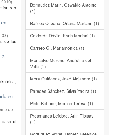
,
2010
)
Bermúdez Marin, Oswaldo Antonio
miento a
(1)
 en
Berríos Olteanu, Oriana Mariann (1)
-03
)
Calderón Dávila, Karla Mariani (1)
es de las
Carrero G., Mariamónica (1)
 a
Monsalve Moreno, Andreina del
Valle (1)
,
Mora Quiñones, José Alejandro (1)
istórica,
Paredes Sánchez, Silvia Yadira (1)
ado en
Pinto Bottone, Mónica Teresa (1)
ento de
Presmanes Lefebre, Arlin Tibisay
 pasa el
(1)
Rodríguez Moret, Lisbeth Berenice