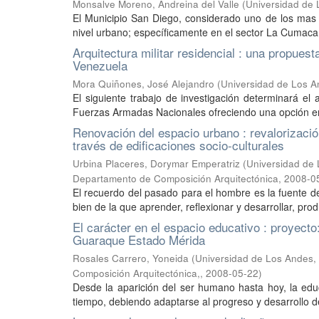
Monsalve Moreno, Andreina del Valle
(
Universidad de 
El Municipio San Diego, considerado uno de los mas 
nivel urbano; específicamente en el sector La Cumaca,
Arquitectura militar residencial : una propuest
Venezuela
Mora Quiñones, José Alejandro
(
Universidad de Los An
El siguiente trabajo de investigación determinará el 
Fuerzas Armadas Nacionales ofreciendo una opción en la
Renovación del espacio urbano : revalorizació
través de edificaciones socio-culturales
Urbina Placeres, Dorymar Emperatriz
(
Universidad de 
Departamento de Composición Arquitectónica
,
2008-0
El recuerdo del pasado para el hombre es la fuente de
bien de la que aprender, reflexionar y desarrollar, pr
El carácter en el espacio educativo : proyecto
Guaraque Estado Mérida
Rosales Carrero, Yoneida
(
Universidad de Los Andes, 
Composición Arquitectónica,
,
2008-05-22
)
Desde la aparición del ser humano hasta hoy, la ed
tiempo, debiendo adaptarse al progreso y desarrollo de