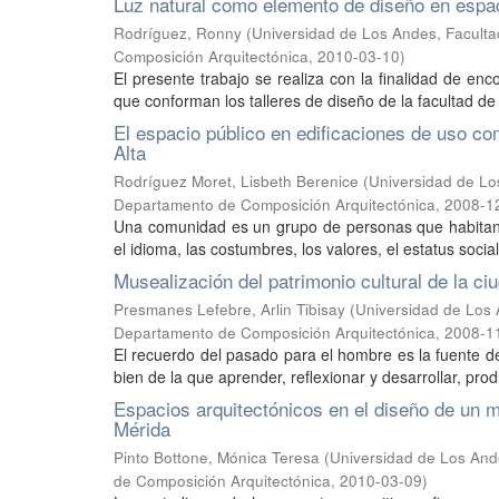
Luz natural como elemento de diseño en espac
Rodríguez, Ronny
(
Universidad de Los Andes, Faculta
Composición Arquitectónica
,
2010-03-10
)
El presente trabajo se realiza con la finalidad de en
que conforman los talleres de diseño de la facultad de 
El espacio público en edificaciones de uso co
Alta
Rodríguez Moret, Lisbeth Berenice
(
Universidad de Los
Departamento de Composición Arquitectónica
,
2008-1
Una comunidad es un grupo de personas que habitan
el idioma, las costumbres, los valores, el estatus socia
Musealización del patrimonio cultural de la c
Presmanes Lefebre, Arlin Tibisay
(
Universidad de Los 
Departamento de Composición Arquitectónica
,
2008-1
El recuerdo del pasado para el hombre es la fuente de
bien de la que aprender, reflexionar y desarrollar, pr
Espacios arquitectónicos en el diseño de un 
Mérida
Pinto Bottone, Mónica Teresa
(
Universidad de Los Ande
de Composición Arquitectónica
,
2010-03-09
)