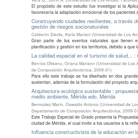
El propósito de este estudio fue investigar si la Apl
favorecería la adaptación emocional de los pacientes a
Construyendo ciudades resilientes, a través d
gestión de riesgos socionaturales
Calderón Dávila, Karla Mariani
(
Universidad de Los And
Gran parte de los eventos naturales que tienen ef
planificación y gestión en los territorios, debido a qu
La calidad espacial en el turismo de salud... :
Berríos Olteanu, Oriana Mariann
(
Universidad de Los A
de Composición Arquitectónica
,
2009-01
)
Para ello este trabajo se ha diseñado en dos grande
sustentan, además de la formulación del proyecto arquit
Arquitectura ecológica sustentable : propuest
medio ambiente, Mérida edo. Mérida
Bermúdez Marin, Oswaldo Antonio
(
Universidad de Los
Departamento de Composición Arquitectónica
,
2009-0
Este Trabajo Especial de Grado presenta la Propuesta
ciudad de Mérida, el cual invite a los usuarios a la refl
Influencia constructivista de la educación en l