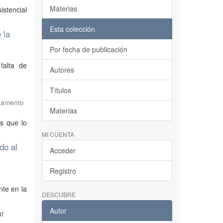
Materias
istencial
Esta colección
 la
Por fecha de publicación
falta de
Autores
Títulos
rtamento
Materias
s que lo
MI CUENTA
do al
Acceder
Registro
nte en la
DESCUBRE
Autor
ar