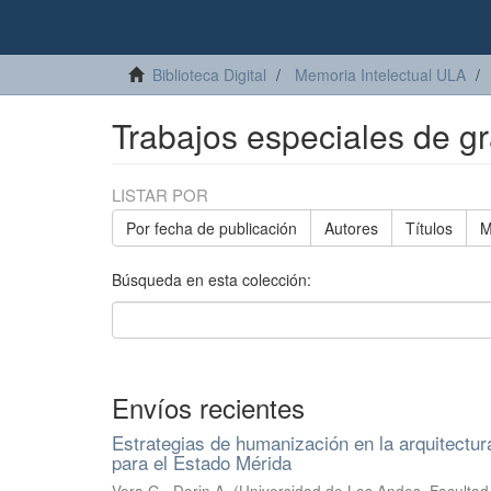
Biblioteca Digital
Memoria Intelectual ULA
Trabajos especiales de g
LISTAR POR
Por fecha de publicación
Autores
Títulos
M
Búsqueda en esta colección:
Envíos recientes
Estrategias de humanización en la arquitectur
para el Estado Mérida
Vera G., Dorin A.
(
Universidad de Los Andes, Facultad 