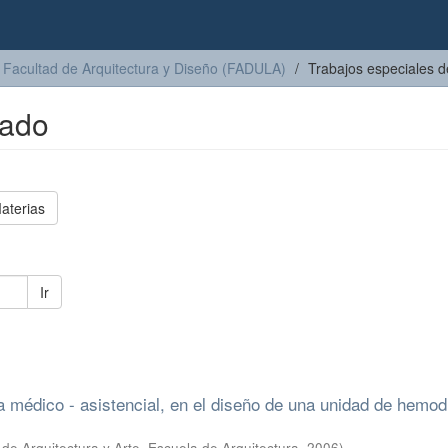
Facultad de Arquitectura y Diseño (FADULA)
Trabajos especiales 
rado
aterias
Ir
a médico - asistencial, en el diseño de una unidad de hemodi
de Arquitectura y Arte, Escuela de Arquitectura
,
2006
)